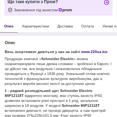
Що таке купити з Пром?
Замовлення під захистом
Опис
Характеристики
Доставка
Оплата
Умови п
Опис
Весь асортимент дивіться у нас на сайті
www.220ua.biz
Продукцію компанії «
Schneider Electric
» можна
охарактеризувати лише двома словами – зроблено в Європі. І
це дійсно так, все модульне і низьковольтне обладнання
проводиться у Франції з 1836 року. Унікальний сплав новітніх
технологій з французькою культурою виробництва, дає в
результаті вироби високої якості за доступною ціною.
1 - рядний розподільний щит Schneider Electric
MIP12118T
відкритого монтажу, має ступінь захисту IP40,
дозволяє встановити різні пристрої в 1 ряд, загальною
шириною в 18 модулів. У моделі
Schneider MIP12118T
встановлені димчасті, не прозорі дверцята, а сам пристрій
має розміри 376x228x101,5 мм. Клас захисту IP40