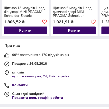
Щит зов 18 модулів 1 ряд
Щит зов 6 модулів 1 ряд
Щит 
білі двері MINI PRAGMA
димчасті двері MINI
димч
Schneider Electric
PRAGMA Schneider
PRA
MIP12118
Electric MIP12106T
Elec
1 806,52
1 021,91
1 3
₴
₴
Купити
Купити
Про нас
99% позитивних з 170 відгуків за рік
Працює з 26.08.2016
м. Київ
вул. Екскаваторна, 24, Київ, Україна
Контакти
Сьогодні вихідний
Показати весь графік роботи