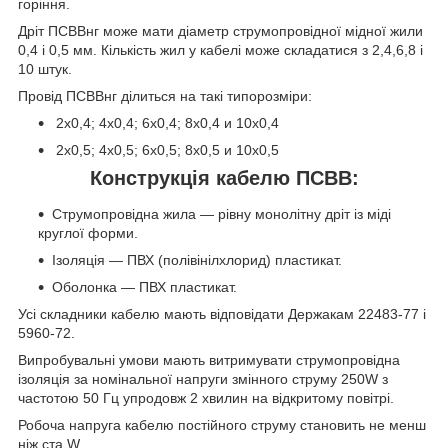
горіння.
Дріт ПСВВнг може мати діаметр струмопровідної мідної жили
0,4 і 0,5 мм. Кількість жил у кабелі може складатися з 2,4,6,8 і
10 штук.
Провід ПСВВнг ділиться на такі типорозміри:
2х0,4; 4х0,4; 6x0,4; 8x0,4 и 10х0,4
2х0,5; 4x0,5; 6x0,5; 8x0,5 и 10х0,5
Конструкція кабелю ПСВВ:
Струмопровідна жила — рівну монолітну дріт із міді
круглої форми.
Ізоляція — ПВХ (полівінілхлорид) пластикат.
Оболонка — ПВХ пластикат.
Усі складники кабелю мають відповідати Держакам 22483-77 і
5960-72.
Випробувальні умови мають витримувати струмопровідна
ізоляція за номінальної напруги змінного струму 250W з
частотою 50 Гц упродовж 2 хвилин на відкритому повітрі.
Робоча напруга кабелю постійного струму становить не менш
ніж ста W.