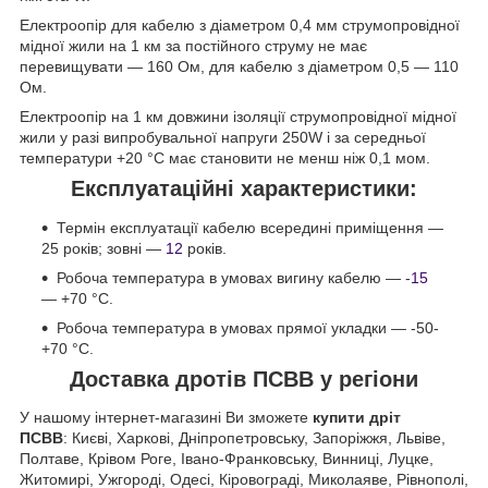
Електроопір для кабелю з діаметром 0,4 мм струмопровідної
мідної жили на 1 км за постійного струму не має
перевищувати — 160 Ом, для кабелю з діаметром 0,5 — 110
Ом.
Електроопір на 1 км довжини ізоляції струмопровідної мідної
жили у разі випробувальної напруги 250W і за середньої
температури +20 °C має становити не менш ніж 0,1 мом.
Експлуатаційні характеристики:
Термін експлуатації кабелю всередині приміщення —
25 років; зовні —
12
років.
Робоча температура в умовах вигину кабелю — -
15
— +70 °C.
Робоча температура в умовах прямої укладки — -50-
+70 °C.
Доставка дротів ПСВВ у регіони
У нашому інтернет-магазині Ви зможете
купити дріт
ПСВВ
: Києві, Харкові, Дніпропетровську, Запоріжжя, Львіве,
Полтаве, Крівом Роге, Івано-Франковську, Винниці, Луцке,
Житомирі, Ужгороді, Одесі, Кіровограді, Миколаяве, Рівнополі,