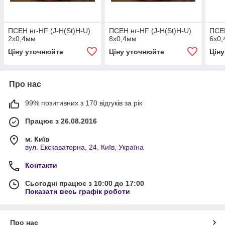
ПСЕН нг-HF (J-H(St)H-U)
ПСЕН нг-HF (J-H(St)H-U)
ПСЕН
2х0,4мм
8х0,4мм
6х0
Ціну уточнюйте
Ціну уточнюйте
Цін
Про нас
99% позитивних з 170 відгуків за рік
Працює з 26.08.2016
м. Київ
вул. Екскаваторна, 24, Київ, Україна
Контакти
Сьогодні працює з 10:00 до 17:00
Показати весь графік роботи
Про нас