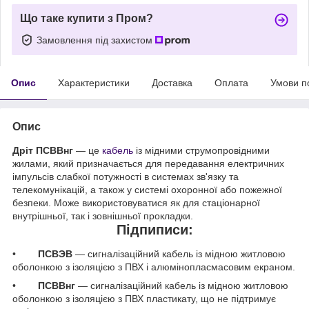
Що таке купити з Пром?
Замовлення під захистом
Опис
Характеристики
Доставка
Оплата
Умови п
Опис
Дріт ПСВВнг
— це
кабель
із мідними струмопровідними
жилами, який призначається для передавання електричних
імпульсів слабкої потужності в системах зв'язку та
телекомунікацій, а також у системі охоронної або пожежної
безпеки. Може використовуватися як для стаціонарної
внутрішньої, так і зовнішньої прокладки.
Підпиписи:
•
ПСВЭВ
— сигналізаційний кабель із мідною житловою
оболонкою з ізоляцією з ПВХ і алюмінопласмасовим екраном.
•
ПСВВнг
— сигналізаційний кабель із мідною житловою
оболонкою з ізоляцією з ПВХ пластикату, що не підтримує