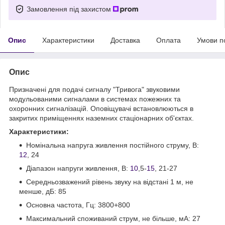
Замовлення під захистом
Опис
Характеристики
Доставка
Оплата
Умови п
Опис
Призначені для подачі сигналу "Тривога" звуковими
модульованими сигналами в системах пожежних та
охоронних сигналізацій. Оповіщувачі встановлюються в
закритих приміщеннях наземних стаціонарних об'єктах.
Характеристики:
Номінальна напруга живлення постійного струму, В:
12
, 24
Діапазон напруги живлення, В:
10
,5-
15
, 21-27
Середньозважений рівень звуку на відстані 1 м, не
менше, дБ: 85
Основна частота, Гц: 3800+800
Максимальний споживаний струм, не більше, мА: 27