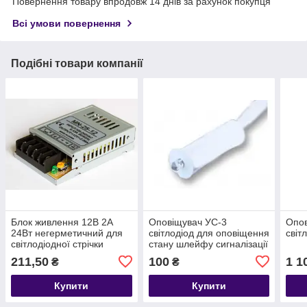
Повернення товару впродовж 14 днів за рахунок покупця
Всі умови повернення
Подібні товари компанії
Блок живлення 12В 2А
Оповіщувач УС-3
Опов
24Вт негерметичний для
світлодіод для оповіщення
світ
світлодіодної стрічки
стану шлейфу сигналізації
Compact
12В
211,50
100
1 1
₴
₴
Купити
Купити