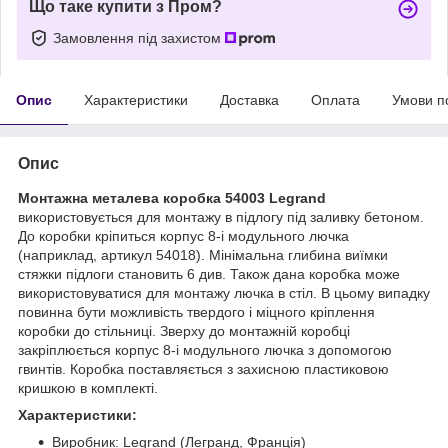
Що таке купити з Пром?
Замовлення під захистом
Опис
Характеристики
Доставка
Оплата
Умови п
Опис
Монтажна металева коробка 54003 Legrand
використовується для монтажу в підлогу під заливку бетоном.
До коробки кріпиться корпус 8-і модульного лючка
(наприклад, артикул 54018). Мінімальна глибина виїмки
стяжки підлоги становить 6 див. Також дана коробка може
використовуватися для монтажу лючка в стіл. В цьому випадку
повинна бути можливість твердого і міцного кріплення
коробки до стільниці. Зверху до монтажній коробці
закріплюється корпус 8-і модульного лючка з допомогою
гвинтів. Коробка поставляється з захисною пластиковою
кришкою в комплекті.
Характеристики:
Виробник: Legrand (Легранд, Франція)