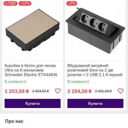
з ПДВ
–12%
–2%
Коробка в бетон для лючка
Вбудований висувний
Ultra на 6 механізмів
розетковий блок на 2 дві
Schneider Electric ETK44836
розетки + 2 USB 2.1 A чорний
В наявності
В наявності
1 253,58
2 284,58
₴
₴
1 424,52 ₴
2 331,20 ₴
Купити
Купити
Про нас