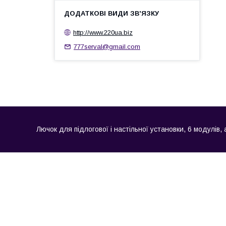
http://www.220ua.biz
777serval@gmail.com
Лючок для підлогової і настільної установки, 6 модулів, 