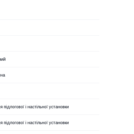
ний
тна
 підлогової і настільної установки
 підлогової і настільної установки