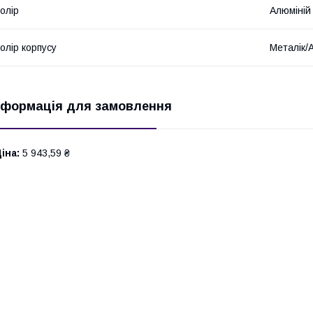
олір
Алюміній 
олір корпусу
Металік/
нформація для замовлення
іна:
5 943,59 ₴