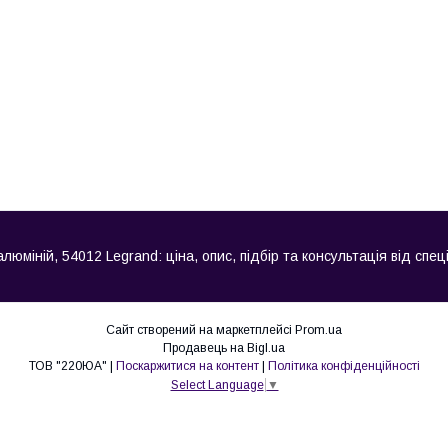
алюміній, 54012 Legrand: ціна, опис, підбір та консультація від спец
Сайт створений на маркетплейсі
Prom.ua
Продавець на Bigl.ua
ТОВ "220ЮА" |
Поскаржитися на контент
|
Політика конфіденційності
Select Language
▼