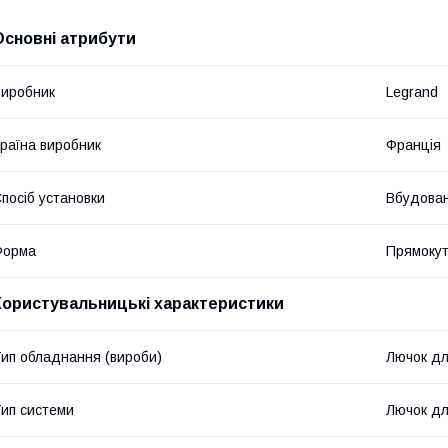
Основні атрибути
иробник
Legrand
раїна виробник
Франція
посіб установки
Вбудова
Форма
Прямоку
Користувальницькі характеристики
ип обладнання (вироби)
Лючок для
ип системи
Лючок для