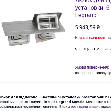
Лючок для пі
установки, 6
Legrand
5 943,59 ₴
Немає в наявності
К
+380 (73) 102-73-23
повернення товару п
ючок для підлогової і настільної установки розеток 54012 L
еханізми розеток і вимикачів серії
Legrand Mosaic
. Механізми в к
оставляється неукомплектованным. Блок з
розетками
плавно відкри