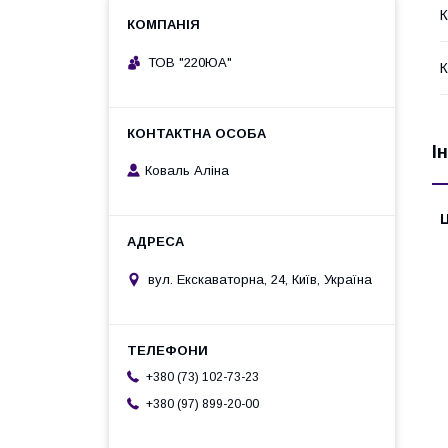
К
ТОВ "220ЮА"
К
І
Коваль Аліна
Ц
вул. Екскаваторна, 24, Київ, Україна
+380 (73) 102-73-23
+380 (97) 899-20-00