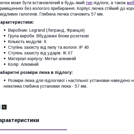
ючок може бути встановлений в будь-який
тип
підлоги, а також
меб
риміщеннях без вологого прибирання. Корпус лючка стійкий до корозі
кідливих галогенів. Глибина лючка становить 57 мм.
Характеристики:
Виробник: Legrand (Легранд, Франція)
Група вироби: Вбудовані блоки розеткові
Кількість модулів: 6
Ступінь захисту від пилу та вологи: IP 40
Ступінь захисту від ударів: IK 07
Матеріал корпусу: Метал алюміній
Колір: Алюміній
абаритні розміри люка в підлогу:
Розміри люка для підлогової і настільної установки наведено 
невелика глибина установки люка - 57 мм.
арактеристики