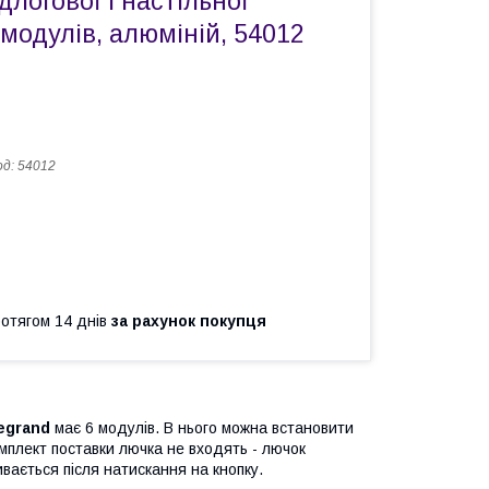
длогової і настільної
 модулів, алюміній, 54012
од:
54012
ротягом 14 днів
за рахунок покупця
egrand
має 6 модулів. В нього можна встановити
омплект поставки лючка не входять - лючок
вається після натискання на кнопку.