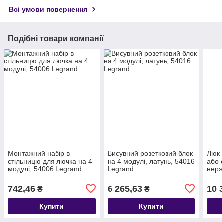
Всі умови повернення
Подібні товари компанії
Монтажний набір в
Висувний розетковий блок
Люк 
стільницю для лючка на 4
на 4 модулі, латунь, 54016
або 
модулі, 54006 Legrand
Legrand
нерж
Legr
742,46
6 265,63
10 
₴
₴
Купити
Купити