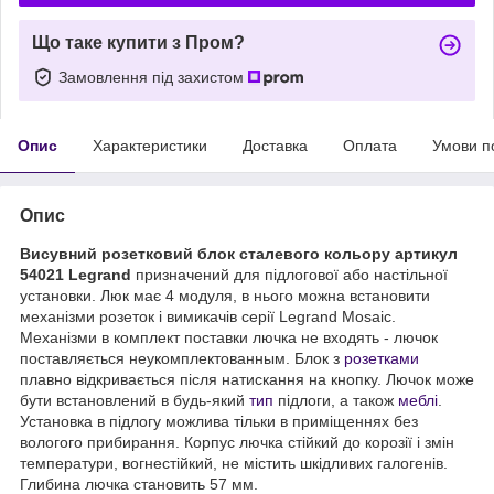
Що таке купити з Пром?
Замовлення під захистом
Опис
Характеристики
Доставка
Оплата
Умови п
Опис
Висувний розетковий блок сталевого кольору артикул
54021 Legrand
призначений для підлогової або настільної
установки. Люк має 4 модуля, в нього можна встановити
механізми розеток і вимикачів серії Legrand Mosaic.
Механізми в комплект поставки лючка не входять - лючок
поставляється неукомплектованным. Блок з
розетками
плавно відкривається після натискання на кнопку. Лючок може
бути встановлений в будь-який
тип
підлоги, а також
меблі
.
Установка в підлогу можлива тільки в приміщеннях без
вологого прибирання. Корпус лючка стійкий до корозії і змін
температури, вогнестійкий, не містить шкідливих галогенів.
Глибина лючка становить 57 мм.