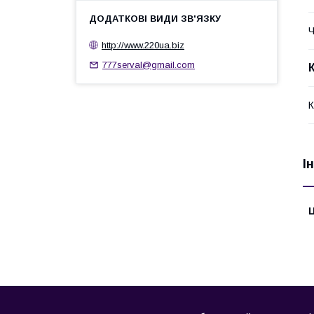
Ч
http://www.220ua.biz
777serval@gmail.com
К
І
Ц