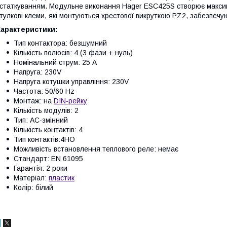
статкуванням. Модульне виконання Hager ESC425S створює максима
тулкові клеми, які монтуються хрестової викруткою PZ2, забезпеч
Характеристики:
Тип контактора: безшумний
Кількість полюсів: 4 (3 фази + нуль)
Номінальний струм: 25 A
Напруга: 230V
Напруга котушки управління: 230V
Частота: 50/60 Hz
Монтаж: на
DIN-рейку
Кількість модулів: 2
Тип: АС-змінний
Кількість контактів: 4
Тип контактів:4НО
Можливість встановлення теплового реле: немає
Стандарт: EN 61095
Гарантія: 2 роки
Матеріал:
пластик
Колір: білий