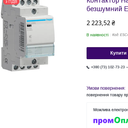
Контактор H
з ПДВ
безшумний 
2 223,52 ₴
В наявності
Код:
ESC
Купити
+380 (73) 102-73-23
повернення товару п