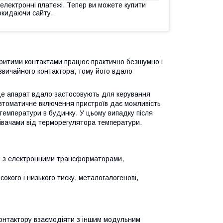
 електронні платежі. Тепер ви можете купити
окидаючи сайту.
критими контактами працює практично безшумно і
 звичайного контактора, тому його вдало
Це апарат вдало застосовують для керування
Автоматичне включення пристроїв дає можливість
температури в будинку. У цьому випадку після
івачами від терморегулятора температури.
чі, з електронними трансформаторами,
сокого і низького тиску, металогалогенові,
контактору взаємодіяти з іншим модульним