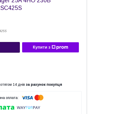
ager 25A 4НО 230В
ESC425S
425S
Купити з
ротягом 14 днів
за рахунок покупця