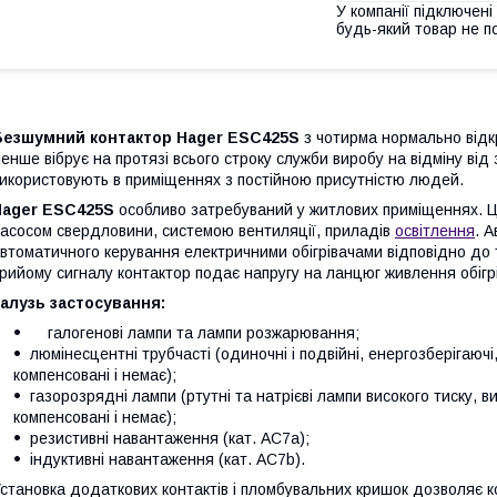
У компанії підключені
будь-який товар не п
Безшумний контактор Hager ESC425S
з чотирма нормально від
енше вібрує на протязі всього строку служби виробу на відміну від
икористовують в приміщеннях з постійною присутністю людей.
Hager ESC425S
особливо затребуваний у житлових приміщеннях. 
асосом свердловини, системою вентиляції, приладів
освітлення
. 
втоматичного керування електричними обігрівачами відповідно до 
рийому сигналу контактор подає напругу на ланцюг живлення обігр
алузь застосування:
галогенові лампи та лампи розжарювання;
люмінесцентні трубчасті (одиночні і подвійні, енергозберігаю
компенсовані і немає);
газорозрядні лампи (ртутні та натрієві лампи високого тиску, ви
компенсовані і немає);
резистивні навантаження (кат. АС7а);
індуктивні навантаження (кат. АС7b).
становка додаткових контактів і пломбувальних кришок дозволяє 