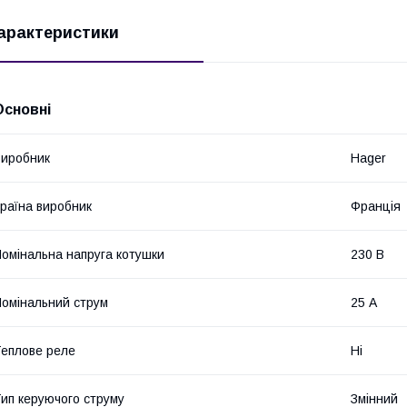
арактеристики
Основні
иробник
Hager
раїна виробник
Франція
омінальна напруга котушки
230 В
омінальний струм
25 А
еплове реле
Ні
ип керуючого струму
Змінний