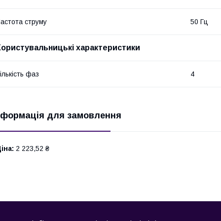
астота струму
50 Гц
Користувальницькі характеристики
ількість фаз
4
нформація для замовлення
іна:
2 223,52 ₴