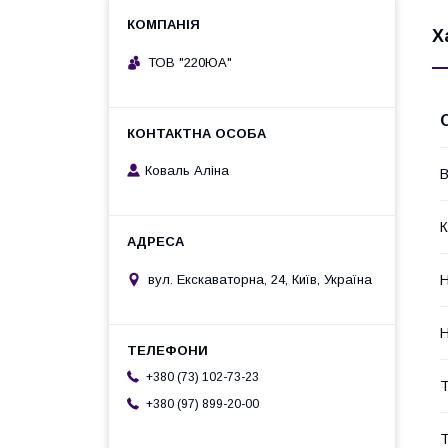
Х
ТОВ "220ЮА"
Коваль Аліна
В
К
Н
вул. Екскаваторна, 24, Київ, Україна
Н
+380 (73) 102-73-23
Т
+380 (97) 899-20-00
Т