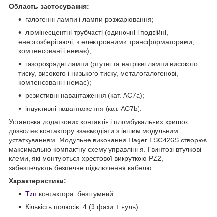
Область застосування:
галогенні лампи і лампи розжарювання;
люмінесцентні трубчасті (одиночні і подвійні,
енергозберігаючі, з електронними трансформаторами,
компенсовані і немає);
газорозрядні лампи (ртутні та натрієві лампи високого
тиску, високого і низького тиску, металогалогенові,
компенсовані і немає);
резистивні навантаження (кат. АС7а);
індуктивні навантаження (кат. АС7b).
Установка додаткових контактів і пломбувальних кришок
дозволяє контактору взаємодіяти з іншим модульним
устаткуванням. Модульне виконання Hager ESC426S створює
максимально компактну схему управління. Гвинтові втулкові
клеми, які монтуються хрестової викруткою PZ2,
забезпечують безпечне підключення кабелю.
Характеристики:
Тип
контактора: безшумний
Кількість полюсів: 4 (3 фази + нуль)