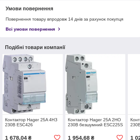
Умови повернення
Повернення товару впродовж 14 днів за рахунок покупця
Всі умови повернення
Подібні товари компанії
Контактор Hager 25A 4НЗ
Контактор Hager 25A 2НО
Конт
230В ESC426
230В безшумний ESC225S
230
1 678,04
1 954,68
1 0
₴
₴