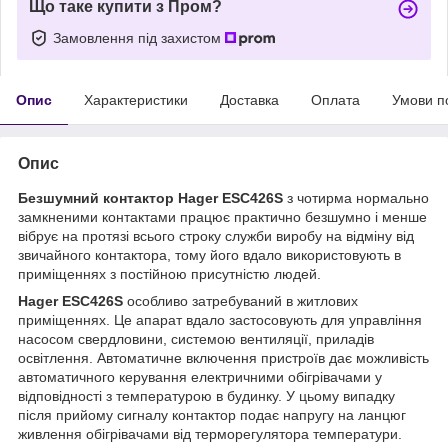
Що таке купити з Пром?
Замовлення під захистом
Опис
Характеристики
Доставка
Оплата
Умови п
Опис
Безшумний контактор Hager ESC426S
з чотирма нормально
замкненими контактами працює практично безшумно і менше
вібрує на протязі всього строку служби виробу на відміну від
звичайного контактора, тому його вдало використовують в
приміщеннях з постійною присутністю людей.
Hager ESC426S
особливо затребуваний в житлових
приміщеннях. Це апарат вдало застосовують для управління
насосом свердловини, системою вентиляції, приладів
освітлення. Автоматичне включення пристроїв дає можливість
автоматичного керування електричними обігрівачами у
відповідності з температурою в будинку. У цьому випадку
після прийому сигналу контактор подає напругу на ланцюг
живлення обігрівачами від терморегулятора температури.