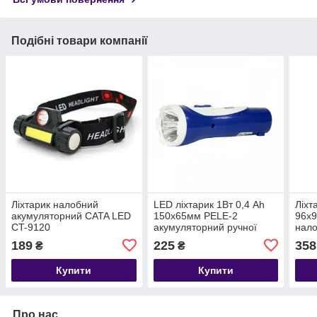
Подібні товари компанії
Ліхтарик налобний
LED ліхтарик 1Вт 0,4 Ah
Ліхт
акумуляторний CATA LED
150х65мм PELE-2
96х
CT-9120
акумуляторний ручної
нало
Horoz Electric
Horo
189
225
358
₴
₴
Купити
Купити
Про нас