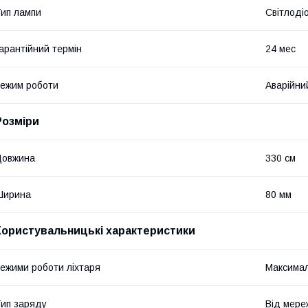
ип лампи
Світлоді
арантійний термін
24 мес
ежим роботи
Аварійни
Розміри
Довжина
330 см
Ширина
80 мм
Користувальницькі характеристики
ежими роботи ліхтаря
Максимал
ип заряду
Від мере