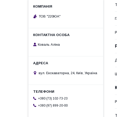
Т
ТОВ "220ЮА"
Г
Р
Коваль Аліна
вул. Екскаваторна, 24, Київ, Україна
+380 (73) 102-73-23
Р
+380 (97) 899-20-00
Т