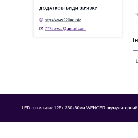
Ч
http://www.220ua.biz
777serval@gmail.com
І
Ц
LED світильник 12Вт 330х80мм WENGER акумуляторний авар