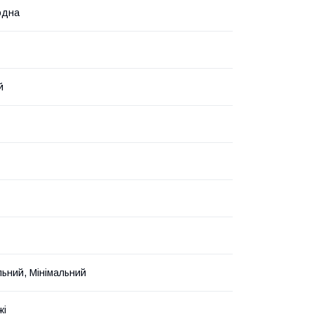
одна
й
ьний, Мінімальний
жі