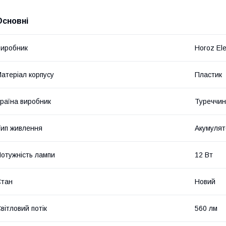
Основні
иробник
Horoz Ele
атеріал корпусу
Пластик
раїна виробник
Туреччи
ип живлення
Акумулят
отужність лампи
12 Вт
Стан
Новий
вітловий потік
560 лм