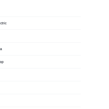
ctric
на
ор