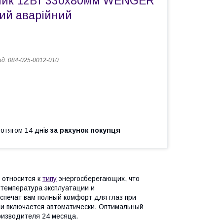
ник 12Вт 330х80мм WENGER
ий аварійний
од:
084-025-0012-010
ротягом 14 днів
за рахунок покупця
относится к
типу
энергосберегающих, что
 температура эксплуатации и
спечат вам полный комфорт для глаз при
 и включается автоматически. Оптимальный
оизводителя 24 месяца.