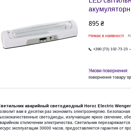
LED світиль
акумуляторн
895 ₴
Немає в наявності
К
+380 (73) 102-73-23
повернення товару п
Светильник аварийный светодиодный Horoz Electric Wenger
озволит вам в десятки раз экономить электроэнергию. Безопасная
ысококачественные светодиоды, излучающие яркое свечение, обе
варийном отключении электричества. Светильник перезаряжается
есурс эксплуатации 30000 часов, предоставляется гарантия от пр