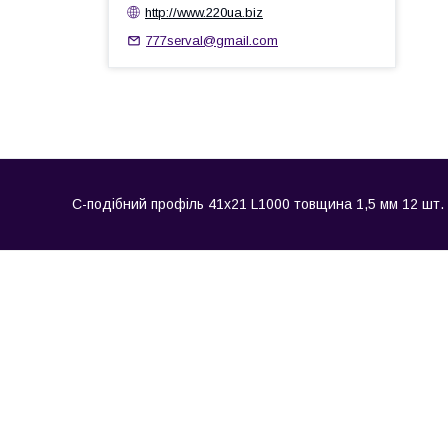
http://www.220ua.biz
777serval@gmail.com
С-подібний профіль 41х21 L1000 товщина 1,5 мм 12 шт. DK