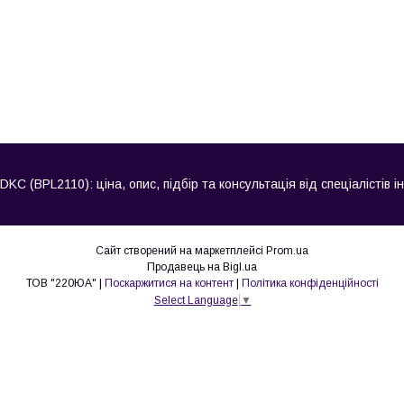
C (BPL2110): ціна, опис, підбір та консультація від спеціалістів 
Сайт створений на маркетплейсі
Prom.ua
Продавець на Bigl.ua
ТОВ "220ЮА" |
Поскаржитися на контент
|
Політика конфіденційності
Select Language
▼