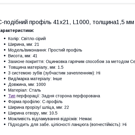
С-подібний профіль 41х21, L1000, толщина1,5 мм
Характеристики:
Колір: Світло-сірий
Ширина, мм: 21
Модель/виконання: Простий профіль
Висота, мм: 41
Захисне покриття: Оцинковка гарячим способом за методом Се
Товщина матеріалу, мм: 1.5
З системою зубів (зубчастим зачепленням): Ні
Вид/марка матеріалу: Інше
Довжина, мм: 1000
Матеріал: Сталь
Тип
перфорації: Задня сторона перфорована
Форма профілю: С-профіль
Ширина прорізу/ шліца, мм: 22
Ширина отвору, мм: 10.5
Можливість відламування відрізків: Немає
Підходить для забе. цілісності ланцюга (вогнестійкість): Ні