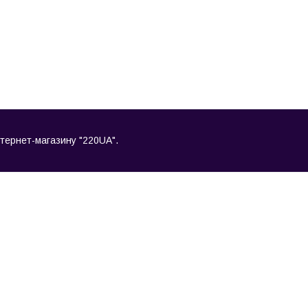
інтернет-магазину "220UA".