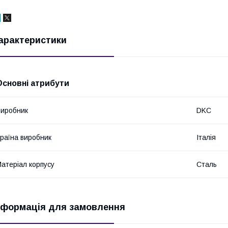
арактеристики
Основні атрибути
иробник
DKC
раїна виробник
Італія
атеріал корпусу
Сталь
нформація для замовлення