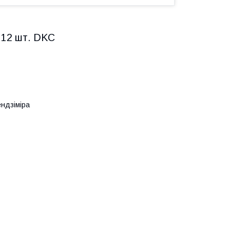
 12 шт. DKC
ндзіміра