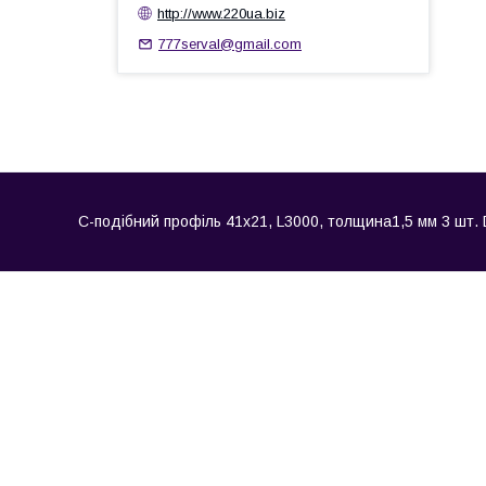
http://www.220ua.biz
777serval@gmail.com
С-подібний профіль 41х21, L3000, толщина1,5 мм 3 шт. DK