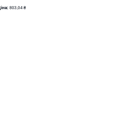
іна:
803,04 ₴