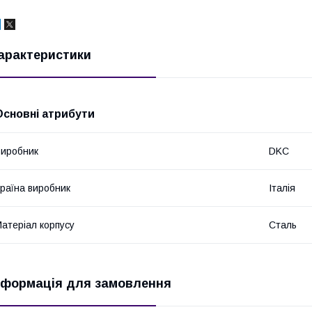
арактеристики
Основні атрибути
иробник
DKC
раїна виробник
Італія
атеріал корпусу
Сталь
нформація для замовлення