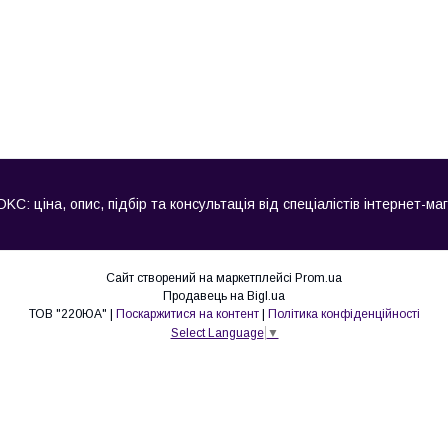
C: ціна, опис, підбір та консультація від спеціалістів інтернет-ма
Сайт створений на маркетплейсі
Prom.ua
Продавець на Bigl.ua
ТОВ "220ЮА" |
Поскаржитися на контент
|
Політика конфіденційності
Select Language
▼