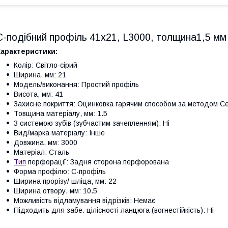
С-подібний профіль 41х21, L3000, толщина1,5 мм
Характеристики:
Колір: Світло-сірий
Ширина, мм: 21
Модель/виконання: Простий профіль
Висота, мм: 41
Захисне покриття: Оцинковка гарячим способом за методом Се
Товщина матеріалу, мм: 1.5
З системою зубів (зубчастим зачепленням): Ні
Вид/марка матеріалу: Інше
Довжина, мм: 3000
Матеріал: Сталь
Тип
перфорації: Задня сторона перфорована
Форма профілю: С-профіль
Ширина прорізу/ шліца, мм: 22
Ширина отвору, мм: 10.5
Можливість відламування відрізків: Немає
Підходить для забе. цілісності ланцюга (вогнестійкість): Ні