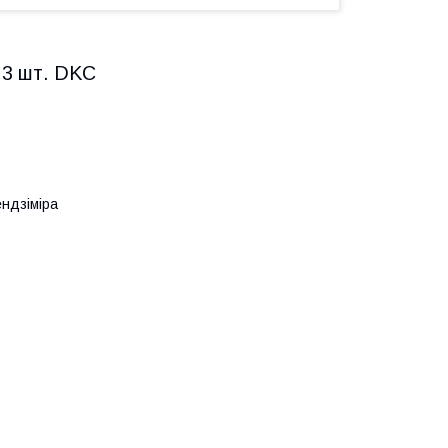
 3 шт. DKC
ндзіміра