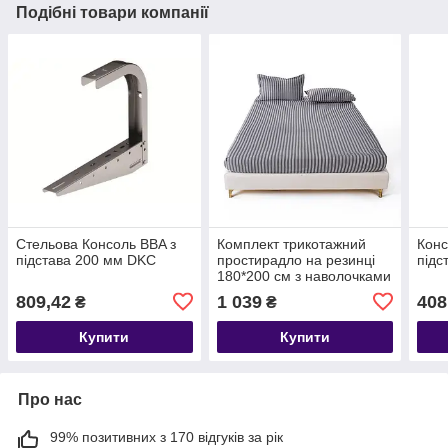
Подібні товари компанії
Стельова Консоль BBA з
Комплект трикотажний
Конс
підстава 200 мм DKC
простирадло на резинці
підс
180*200 см з наволочками
темно-сірий 004-107-18-
809,42
1 039
408
₴
₴
48-3-10
Купити
Купити
Про нас
99% позитивних з 170 відгуків за рік