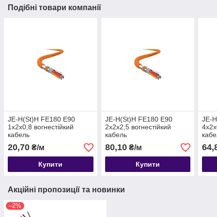
Подібні товари компанії
JE-H(St)H FE180 E90
JE-H(St)H FE180 E90
JE-H
1x2x0,8 вогнестійкий
2x2x2,5 вогнестійкий
4x2x
кабель
кабель
кабе
20,70
80,10
64,
₴/м
₴/м
Купити
Купити
Акційні пропозиції та новинки
–2%