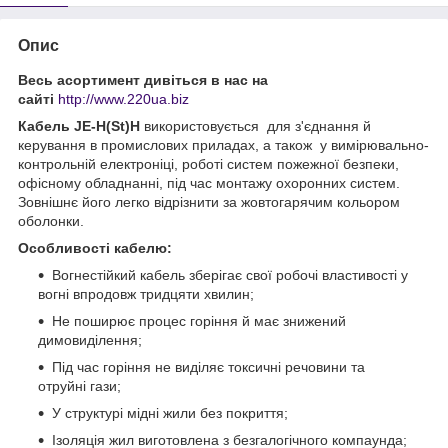
Опис
Весь асортимент дивіться в нас на
сайті
http://www.220ua.biz
Кабель JE-H(St)H
використовується для з'єднання й
керування в промислових приладах, а також у вимірювально-
контрольній електроніці, роботі систем пожежної безпеки,
офісному обладнанні, під час монтажу охоронних систем.
Зовнішнє його легко відрізнити за жовтогарячим кольором
оболонки.
Особливості кабелю:
Вогнестійкий кабель зберігає свої робочі властивості у
вогні впродовж тридцяти хвилин;
Не поширює процес горіння й має знижений
димовиділення;
Під час горіння не виділяє токсичні речовини та
отруйні гази;
У структурі мідні жили без покриття;
Ізоляція жил виготовлена з безгалогічного компаунда;