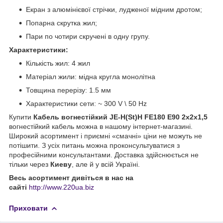
Екран з алюмінієвої стрічки, лудженої мідним дротом;
Попарна скрутка жил;
Пари по чотири скручені в одну групу.
Характеристики:
Кількість жил: 4 жил
Матеріал жили: мідна кругла монолітна
Товщина перерізу: 1.5 мм
Характеристики сети: ~ 300 V \ 50 Hz
Купити
Кабель вогнестійкий JE-H(St)H FE180 E90 2x2x1,5
вогнестійкий кабель
можна в нашому інтернет-магазині.
Широкий асортимент і приємні «смачні» ціни не можуть не
потішити. З усіх питань можна проконсультуватися з
професійними консультантами. Доставка здійснюється не
тільки через
Киеву
, але й у всій Україні.
Весь асортимент дивіться в нас на
сайті
http://www.220ua.biz
Приховати