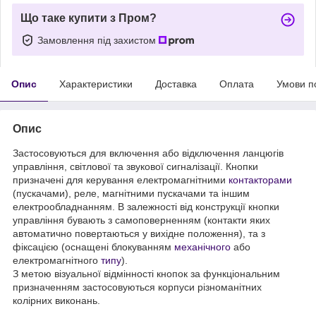
Що таке купити з Пром?
Замовлення під захистом
Опис
Характеристики
Доставка
Оплата
Умови п
Опис
Застосовуються для включення або відключення ланцюгів
управління, світлової та звукової сигналізації. Кнопки
призначені для керування електромагнітними
контакторами
(пускачами), реле, магнітними пускачами та іншим
електрообладнанням. В залежності від конструкції кнопки
управління бувають з самоповерненням (контакти яких
автоматично повертаються у вихідне положення), та з
фіксацією (оснащені блокуванням
механічного
або
електромагнітного
типу
).
З метою візуальної відмінності кнопок за функціональним
призначенням застосовуються корпуси різноманітних
колірних виконань.