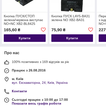
Кнопка ПУСК/СТОП
Кнопка ПУСК LAY5-BA31
Пере
зелена/червона виступає
зелена NO XB2-BA31
з ін
NO+NC XB2-BL8425
NO+
165,60
75,90
227
₴
₴
Купити
Купити
Про нас
100% позитивних з 169 відгуків за рік
Працює з 26.08.2016
м. Київ
вул. Екскаваторна, 24, Київ, Україна
Контакти
Сьогодні працює з 10:00 до 17:00
Показати весь графік роботи