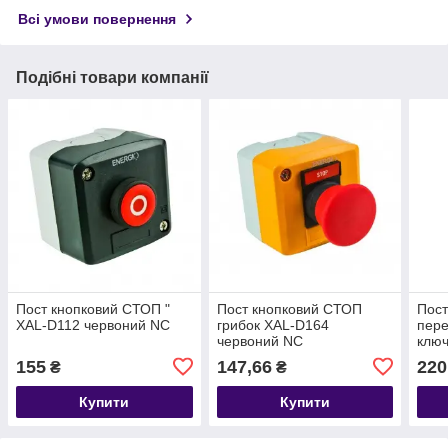
Всі умови повернення
Подібні товари компанії
Пост кнопковий СТОП "
Пост кнопковий СТОП
Пост
XAL-D112 червоний NC
грибок XAL-D164
пере
червоний NC
клю
155
147,66
220
₴
₴
Купити
Купити