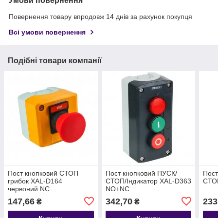
Умови повернення
Повернення товару впродовж 14 днів за рахунок покупця
Всі умови повернення
Подібні товари компанії
Пост кнопковий СТОП
Пост кнопковий ПУСК/
Пост
грибок XAL-D164
СТОП/Індикатор XAL-D363
СТО
червоний NC
NO+NC
147,66
342,70
233
₴
₴