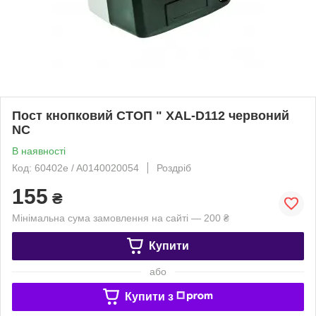
Пост кнопковий СТОП " XAL-D112 червоний
NC
В наявності
Код: 60402e / A0140020054
Роздріб
155
₴
Мінімальна сума замовлення на сайті — 200 ₴
Купити
або
Купити з