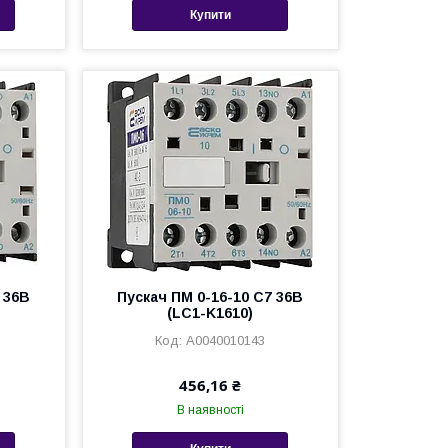
Купити
 36В
Пускач ПМ 0-16-10 С7 36В
(LC1-K1610)
A0040010143
456,16 ₴
В наявності