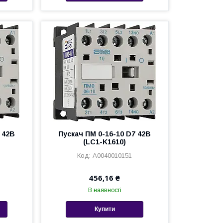
 42В
Пускач ПМ 0-16-10 D7 42В
(LC1-K1610)
A0040010151
456,16 ₴
В наявності
Купити