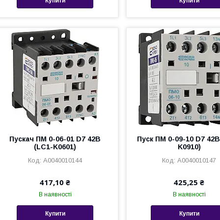
Купити
Купити
Пускач ПМ 0-06-01 D7 42В
Пуск ПМ 0-09-10 D7 42В
(LC1-K0601)
K0910)
A0040010144
A0040010147
417,10 ₴
425,25 ₴
В наявності
В наявності
Купити
Купити