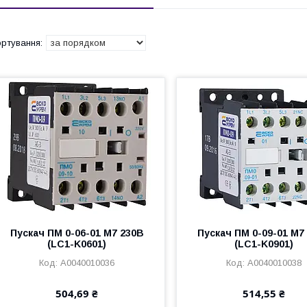
Пускач ПМ 0-06-01 М7 230В
Пускач ПМ 0-09-01 M7
(LC1-K0601)
(LC1-K0901)
A0040010036
A0040010038
504,69 ₴
514,55 ₴