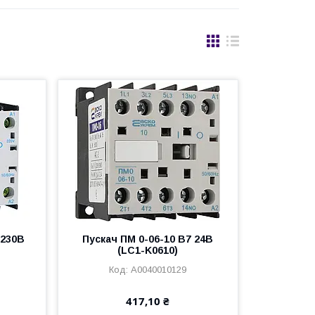
 230B
Пускач ПМ 0-06-10 B7 24В
(LC1-K0610)
A0040010129
417,10 ₴