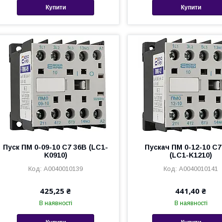
Купити
Купити
Пуск ПМ 0-09-10 С7 36В (LC1-
Пускач ПМ 0-12-10 С7
K0910)
(LC1-K1210)
A0040010139
A0040010141
425,25 ₴
441,40 ₴
В наявності
В наявності