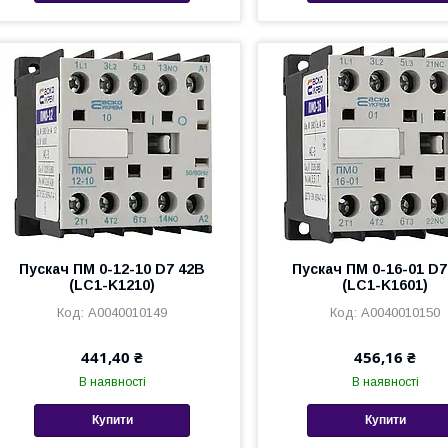
Пускач ПМ 0-12-10 D7 42В
Пускач ПМ 0-16-01 D7
(LC1-K1210)
(LC1-K1601)
A0040010149
A0040010150
441,40 ₴
456,16 ₴
В наявності
В наявності
Купити
Купити