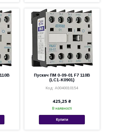
 110В
Пускач ПМ 0-09-01 F7 110В
(LC1-K0901)
A0040010154
425,25 ₴
В наявності
Купити