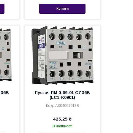
Купити
 36В
Пускач ПМ 0-09-01 С7 36В
(LC1-K0901)
A0040010138
425,25 ₴
В наявності