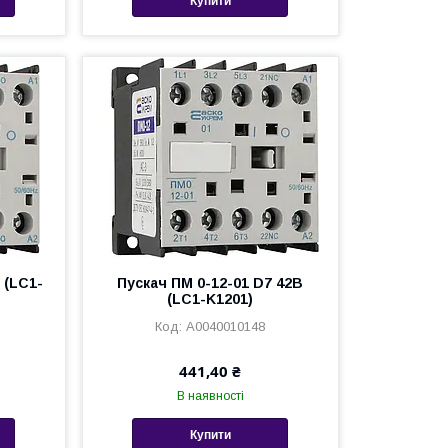
Купити
 (LC1-
Пускач ПМ 0-12-01 D7 42В
(LC1-K1201)
A0040010148
441,40 ₴
В наявності
Купити