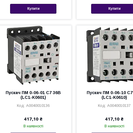
Купити
Купити
Пускач ПМ 0-06-01 С7 36В
Пускач ПМ 0-06-10 С7
(LC1-K0601)
(LC1-K0610)
A0040010136
A0040010137
417,10 ₴
417,10 ₴
В наявності
В наявності