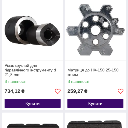
Різак круглий для
гідравлічного інструменту d
Матриця до HX-150 25-150
21,8 mm
кв.мм
В наявності
В наявності
734,12
259,27
₴
₴
Купити
Купити