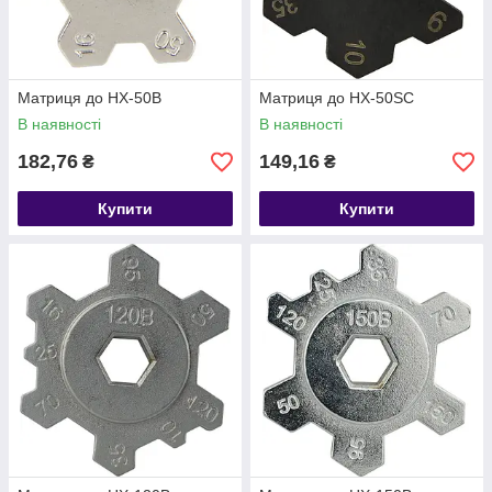
Матриця до HX-50B
Матриця до HX-50SC
В наявності
В наявності
182,76
149,16
₴
₴
Купити
Купити