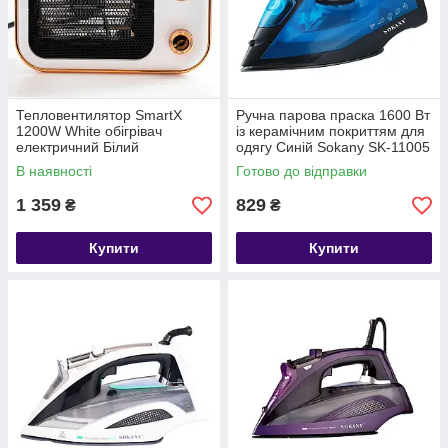
Тепловентилятор SmartX
Ручна парова праска 1600 Вт
1200W White обігрівач
із керамічним покриттям для
електричний Білий
одягу Синій Sokany SK-11005
HPAQL039W
В наявності
Готово до відправки
1 359
829
₴
₴
Купити
Купити