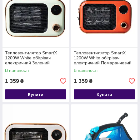
Тепловентилятор SmartX
Тепловентилятор SmartX
1200W White обігрівач
1200W White обігрівач
електричний Зелений
електричний Помаранчевий
HPAQL039GR
HPAQL039O
В наявності
В наявності
1 359
1 359
₴
₴
Купити
Купити