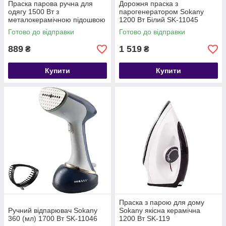
Праска парова ручна для
Дорожня праска з
одягу 1500 Вт з
парогенератором Sokany
металокерамічною підошвою
1200 Вт Білий SK-11045
Рожева Sokany SK-11044
Готово до відправки
Готово до відправки
889
1 519
₴
₴
Купити
Купити
Праска з парою для дому
Ручний відпарювач Sokany
Sokany якісна керамічна
360 (мл) 1700 Вт SK-11046
1200 Вт SK-119