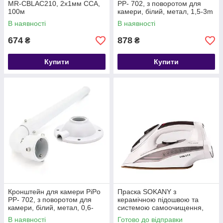
MR-CBLAC210, 2х1мм CCA,
PP- 702, з поворотом для
100м
камери, білий, метал, 1,5-3m
В наявності
В наявності
674
878
₴
₴
Купити
Купити
Кронштейн для камери PiPo
Праска SOKANY з
PP- 702, з поворотом для
керамічною підошвою та
камери, білий, метал, 0,6-
системою самоочищення,
1,2m
біла AJ-2052
В наявності
Готово до відправки