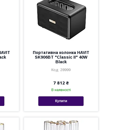
HAVIT
Портативна колонка HAVIT
ack
SK906BT "Classic II" 40W
Black
28999
7 812 ₴
В наявності
Купити