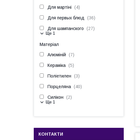
Для мартіні
4
Для первых блюд
36
Для шампанского
27
Ще 1
Матеріал
Алюміній
7
Кераміка
5
Поліетилен
3
Порцеляна
40
Силікон
2
Ще 1
КОНТАКТИ