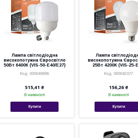
Лампа світлодіодна
Лампа світлодіод
високопотужна Євросвітло
високопотужна Єврос
50Вт 6400К (VIS-50-E40/E27)
25Вт 4200К (VIS-25-
000040896
000042327
515,41 ₴
156,26 ₴
В наявності
В наявності
Купити
Купити