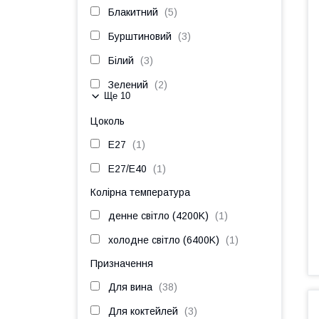
Блакитний
5
Бурштиновий
3
Білий
3
Зелений
2
Ще 10
Цоколь
E27
1
E27/E40
1
Колірна температура
денне світло (4200K)
1
холодне світло (6400K)
1
Призначення
Для вина
38
Для коктейлей
3