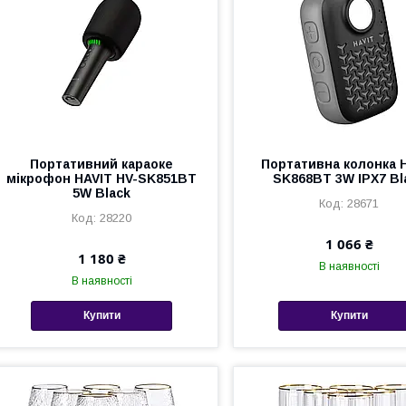
Портативний караоке
Портативна колонка 
мікрофон HAVIT HV-SK851BT
SK868BT 3W IPX7 Bl
5W Black
28671
28220
1 066 ₴
1 180 ₴
В наявності
В наявності
Купити
Купити