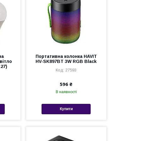
на
Портативна колонка HAVIT
вітло
HV-SK897BT 3W RGB Black
E27)
27593
596 ₴
В наявності
Купити