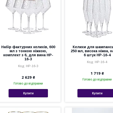
Набір фактурних келихів, 600
Келихи для шампанс
мл з тонкою ніжкою,
250 мл, висока ніжка, н
комплект з 6, для вина HP-
6 штук HP-16-4
16-3
HP-16-4
HP-16-3
1 719 ₴
2 629 ₴
Готово до відправки
Готово до відправки
Купити
Купити