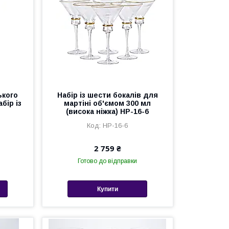
ького
Набір із шести бокалів для
абір із
мартіні об'ємом 300 мл
(висока ніжка) HP-16-6
HP-16-6
2 759 ₴
Готово до відправки
Купити