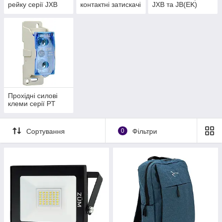
рейку серії JXB
контактні затискачі
JXB та JB(EK)
на DIN-рейку серії
JB(ЕК)
Прохідні силові
клеми серії PT
Сортування
0
Фільтри