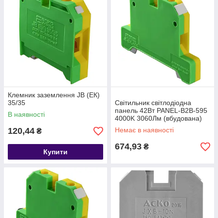
Клемник заземлення JB (ЕК)
35/35
Світильник світлодіодна
панель 42Вт PANEL-B2B-595
В наявності
4000K 3060Лм (вбудована)
120,44
Немає в наявності
₴
674,93
₴
Купити