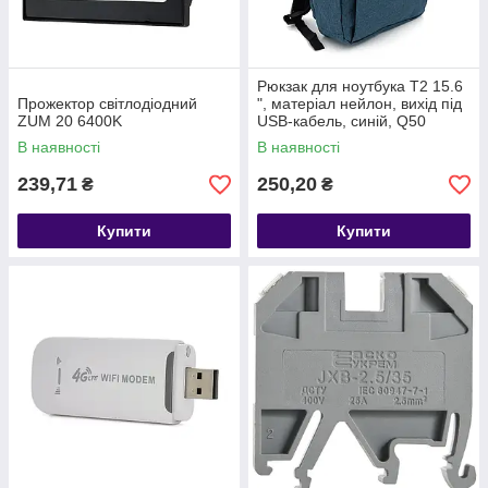
Рюкзак для ноутбука T2 15.6
Прожектор світлодіодний
", матеріал нейлон, вихід під
ZUM 20 6400K
USB-кабель, синiй, Q50
В наявності
В наявності
239,71
250,20
₴
₴
Купити
Купити