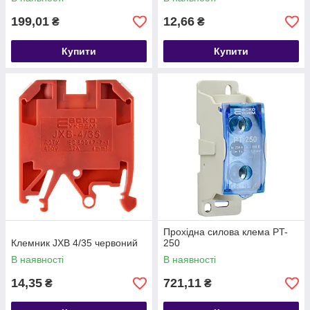
199,01
12,66
₴
₴
Купити
Купити
Прохідна силова клема PT-
Клемник JXB 4/35 червоний
250
В наявності
В наявності
14,35
721,11
₴
₴