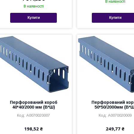
В наявності
В наявності
Купити
Купити
Перфорований короб
Перфорований кор
40*40/2000 мм (В*Ш)
50*50/2000мм (В*Ш
A0070020007
A0070020009
198,52 ₴
249,77 ₴