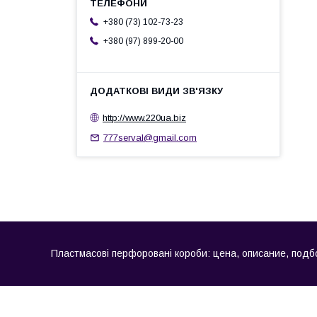
+380 (73) 102-73-23
+380 (97) 899-20-00
http://www.220ua.biz
777serval@gmail.com
Пластмасові перфоровані короби: цена, описание, подб