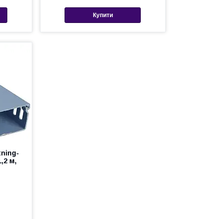
Купити
tning-
,2 м,