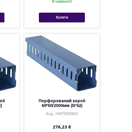
В наявності
Купити
об
Перфорований короб
)
60*60/2000мм (В*Ш)
A0070020011
276,23 ₴