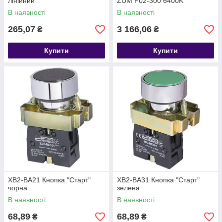
лінійний
ZUM F02-300 6400K
В наявності
В наявності
265,07
3 166,06
₴
₴
Купити
Купити
XB2-BA21 Кнопка "Старт"
XB2-BA31 Кнопка "Старт"
чорна
зелена
В наявності
В наявності
68,89
68,89
₴
₴