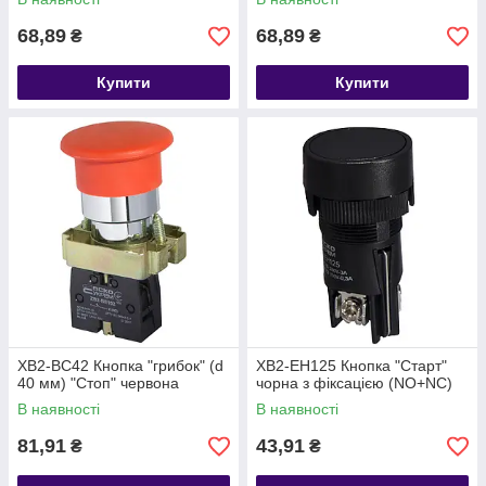
68,89
68,89
₴
₴
Купити
Купити
XB2-BC42 Кнопка "грибок" (d
XB2-EH125 Кнопка "Старт"
40 мм) "Стоп" червона
чорна з фіксацією (NO+NC)
В наявності
В наявності
81,91
43,91
₴
₴