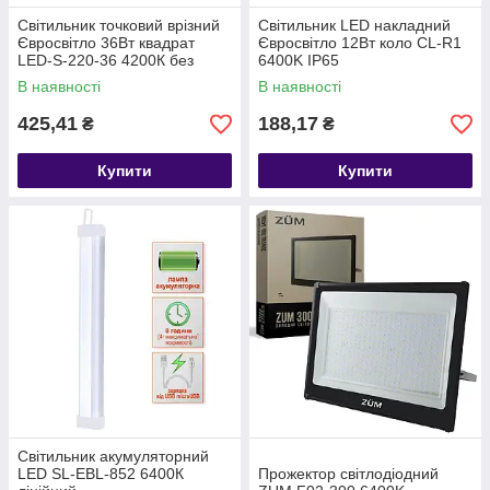
Світильник точковий врізний
Світильник LED накладний
Євросвітло 36Вт квадрат
Євросвітло 12Вт коло CL-R1
LED-S-220-36 4200К без
6400K IP65
рамки
В наявності
В наявності
425,41
188,17
₴
₴
Купити
Купити
Світильник акумуляторний
LED SL-EBL-852 6400К
Прожектор світлодіодний