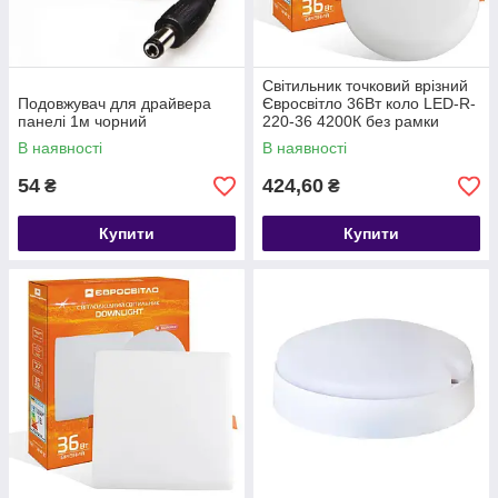
Світильник точковий врізний
Подовжувач для драйвера
Євросвітло 36Вт коло LED-R-
панелі 1м чорний
220-36 4200К без рамки
В наявності
В наявності
54
424,60
₴
₴
Купити
Купити