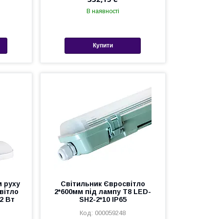
В наявності
Купити
м руху
Світильник Євросвітло
вітло
2*600мм під лампу Т8 LED-
2 Вт
SH2-2*10 IP65
000059248