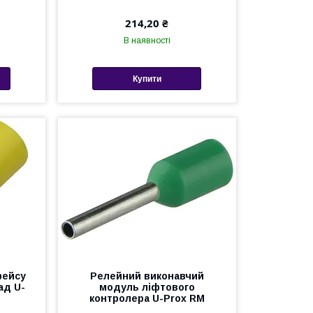
214,20 ₴
В наявності
Купити
фейсу
Релейний виконавчий
ад U-
модуль ліфтового
контролера U-Prox RM