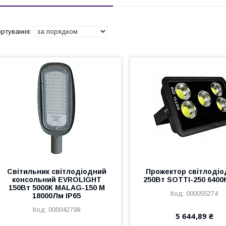
Світильник світлодіодний
Прожектор світлоді
консольний EVROLIGHT
250Вт SOTTI-250 6400К
150Вт 5000К MALAG-150 M
000055274
18000Лм IP65
000042798
5 644,89 ₴