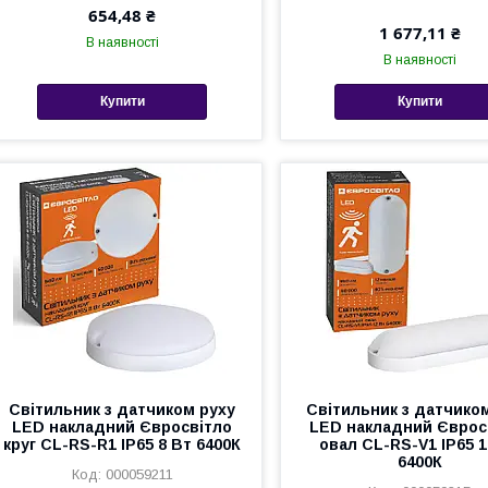
654,48 ₴
1 677,11 ₴
В наявності
В наявності
Купити
Купити
Світильник з датчиком руху
Світильник з датчико
LED накладний Євросвітло
LED накладний Єврос
круг CL-RS-R1 IP65 8 Вт 6400К
овал CL-RS-V1 IP65 1
6400К
000059211