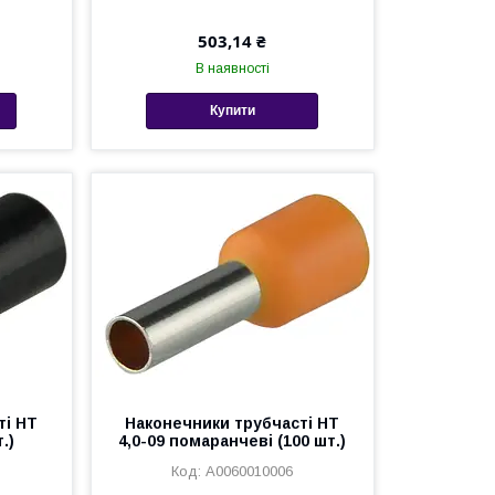
503,14 ₴
В наявності
Купити
ті НТ
Наконечники трубчасті НТ
.)
4,0-09 помаранчеві (100 шт.)
A0060010006