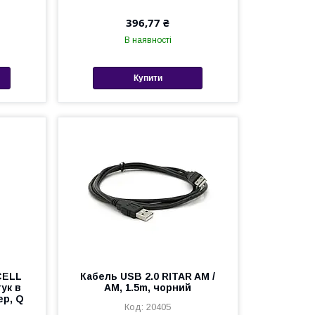
396,77 ₴
В наявності
Купити
CELL
Кабель USB 2.0 RITAR AM /
тук в
AM, 1.5m, чорний
ер, Q
20405