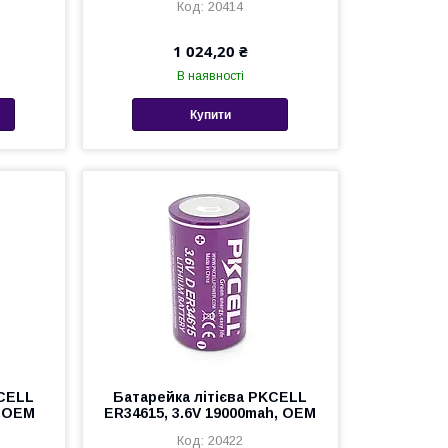
20414
1 024,20 ₴
В наявності
Купити
KCELL
Батарейка літієва PKCELL
, OEM
ER34615, 3.6V 19000mah, OEM
20422