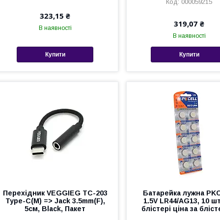
000059215
323,15 ₴
319,07 ₴
В наявності
В наявності
Купити
Купити
Перехідник VEGGIEG TC-203
Батарейка лужна PK
Type-C(M) => Jack 3.5mm(F),
1.5V LR44/AG13, 10 ш
5см, Black, Пакет
блістері ціна за бліст