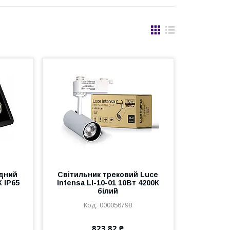
одний
Світильник трековий Luce
 IP65
Intensa LI-10-01 10Вт 4200К
білий
000056798
823,82 ₴