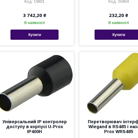
19831
20404
3 742,20 ₴
232,20 ₴
В наявності
В наявності
Купити
Купити
Універсальний IP контролер
Перетворювач інтер
доступу в корпусі U-Prox
Wiegand в RS485 і наз
IP400H
Prox WRS485