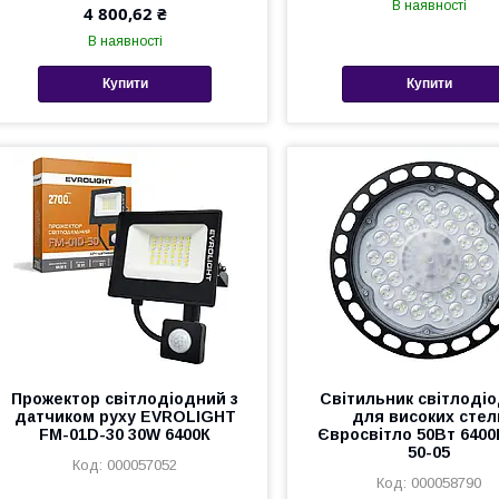
В наявності
4 800,62 ₴
В наявності
Купити
Купити
Прожектор світлодіодний з
Світильник світлоді
датчиком руху EVROLIGHT
для високих стел
FM-01D-30 30W 6400К
Євросвітло 50Вт 6400
50-05
000057052
000058790