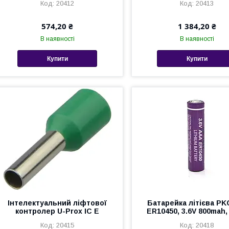
20412
20413
574,20 ₴
1 384,20 ₴
В наявності
В наявності
Купити
Купити
Інтелектуальний ліфтової
Батарейка літієва P
контролер U-Prox IC E
ER10450, 3.6V 800mah
20415
20418