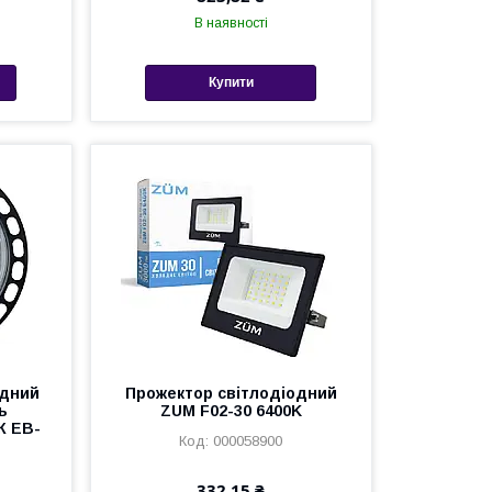
В наявності
Купити
одний
Прожектор світлодіодний
ь
ZUM F02-30 6400K
К EB-
000058900
332,15 ₴