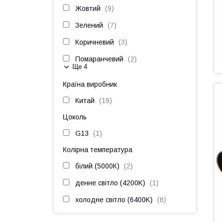
Жовтий
9
Зелений
7
Коричневий
3
Помаранчевий
2
Ще 4
Країна виробник
Китай
19
Цоколь
G13
1
Колірна температура
білий (5000К)
2
денне світло (4200K)
1
холодне світло (6400K)
8