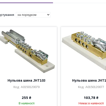
Нульова шина JHT103
Нульова шина JHT
A0150120079
A0150120077
255 ₴
103,78 ₴
В наявності
Немає в наявності