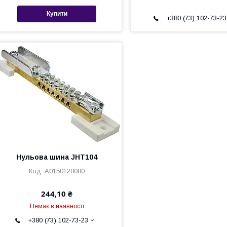
Купити
+380 (73) 102-73-23
Нульова шина JHT104
A0150120080
244,10 ₴
Немає в наявності
+380 (73) 102-73-23