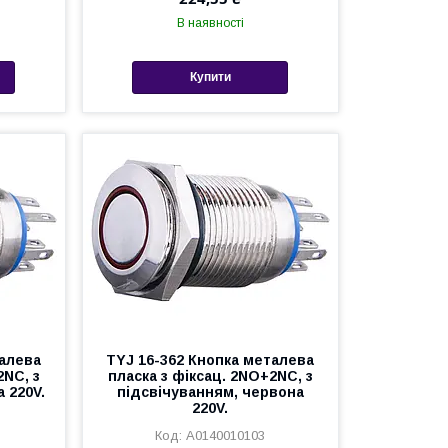
В наявності
Купити
талева
TYJ 16-362 Кнопка металева
2NC, з
пласка з фіксац. 2NO+2NC, з
 220V.
підсвічуванням, червона
220V.
A0140010103