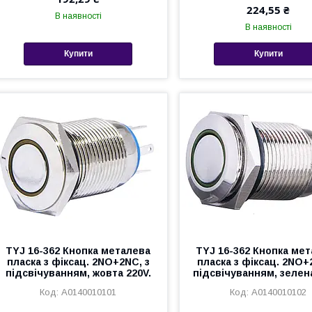
224,55 ₴
В наявності
В наявності
Купити
Купити
TYJ 16-362 Кнопка металева
TYJ 16-362 Кнопка ме
пласка з фіксац. 2NO+2NC, з
пласка з фіксац. 2NO+
підсвічуванням, жовта 220V.
підсвічуванням, зелена
A0140010101
A0140010102