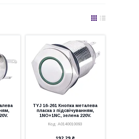
талева
TYJ 16-261 Кнопка металева
ням,
пласка з підсвічуванням,
20V.
1NO+1NC, зелена 220V.
A0140010093
192,29 ₴