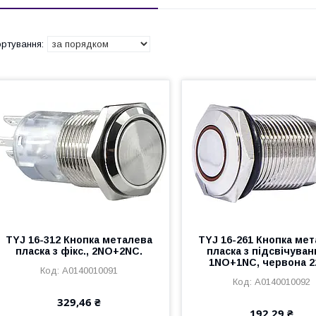
TYJ 16-312 Кнопка металева
TYJ 16-261 Кнопка ме
пласка з фікс., 2NO+2NC.
пласка з підсвічуван
1NO+1NC, червона 2
A0140010091
A0140010092
329,46 ₴
192,29 ₴