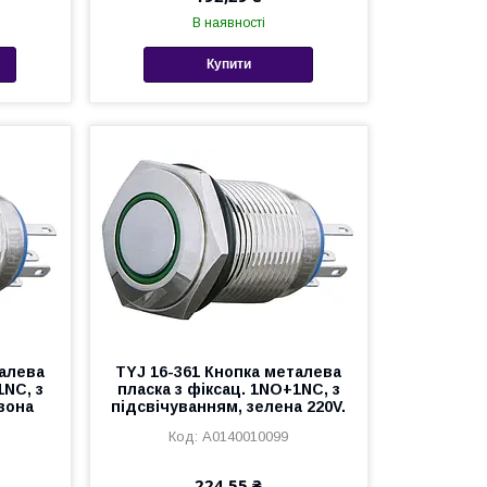
В наявності
Купити
талева
TYJ 16-361 Кнопка металева
1NC, з
пласка з фіксац. 1NO+1NC, з
вона
підсвічуванням, зелена 220V.
A0140010099
224,55 ₴