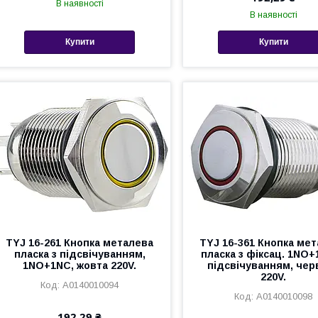
В наявності
В наявності
Купити
Купити
TYJ 16-261 Кнопка металева
TYJ 16-361 Кнопка ме
пласка з підсвічуванням,
пласка з фіксац. 1NO+
1NO+1NC, жовта 220V.
підсвічуванням, чер
220V.
A0140010094
A0140010098
192,29 ₴