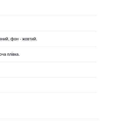
рний, фон - жовтий.
ча плівка.