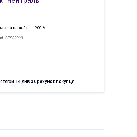
к "нейтраль""
лення на сайті — 200 ₴
од:
SES02009
ротягом 14 днів
за рахунок покупця