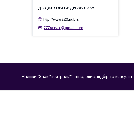
http://www.220ua.biz
777serval@gmail.com
Наліпки "Знак "нейтраль"": ціна, опис, підбір та консульт