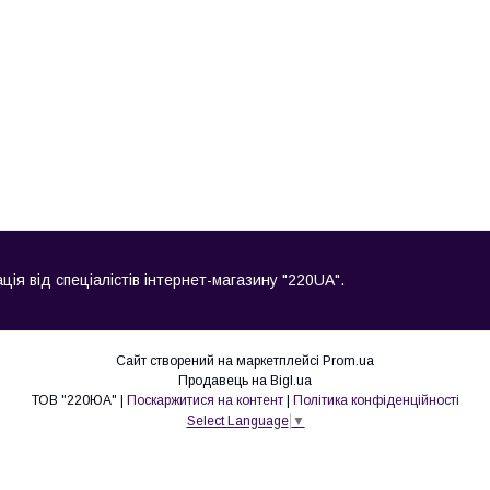
ація від спеціалістів інтернет-магазину "220UA".
Сайт створений на маркетплейсі
Prom.ua
Продавець на Bigl.ua
ТОВ "220ЮА" |
Поскаржитися на контент
|
Політика конфіденційності
Select Language
▼