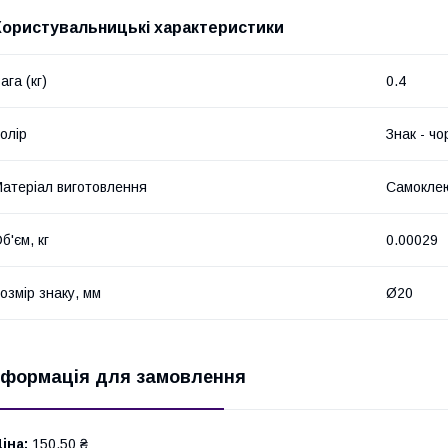
Користувальницькі характеристики
ага (кг)
0.4
олір
Знак - чо
атеріал виготовлення
Самоклею
б'єм, кг
0.00029
озмір знаку, мм
Ø20
нформація для замовлення
іна:
150,50 ₴