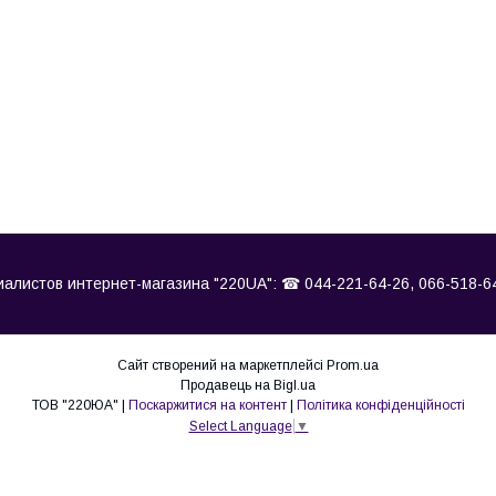
циалистов интернет-магазина "220UA": ☎ 044-221-64-26, 066-518-6
Сайт створений на маркетплейсі
Prom.ua
Продавець на Bigl.ua
ТОВ "220ЮА" |
Поскаржитися на контент
|
Політика конфіденційності
Select Language
▼