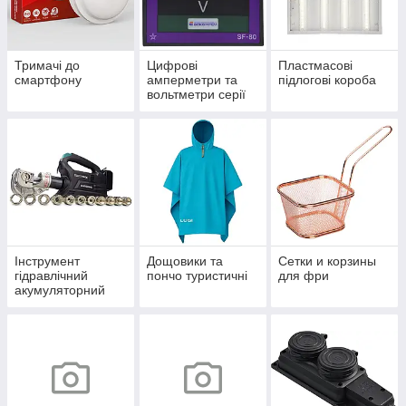
Тримачі до
Цифрові
Пластмасові
смартфону
амперметри та
підлогові короба
вольтметри серії
ЦА(В)- LB
Інструмент
Дощовики та
Сетки и корзины
гідравлічний
пончо туристичні
для фри
акумуляторний