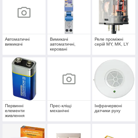
Автоматичні
Вимикачі
Реле проміжні
вимикачі
автоматичні,
серій MY, MK, LY
керовані
диференційним
струмом
Первинні
Прес-кліщі
Інфрачервоні
елементи
механічні
датчики руху
живлення