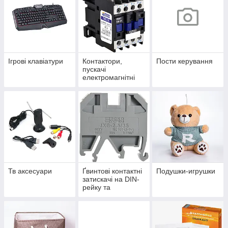
Ігрові клавіатури
Контактори,
Пости керування
пускачі
електромагнітні
Тв аксесуари
Ґвинтові контактні
Подушки-игрушки
затискачі на DIN-
рейку та
аксесуари