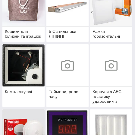
Кошики для
5 Світильники
Рамки
білизни та іграшок
ЛІНІЙНІ
горизонтальні
Комплектуючі
Таймери, реле
Корпуси з АБС-
часу
пластику
ударостійкі з
монтажною
панеллю серії
UBox