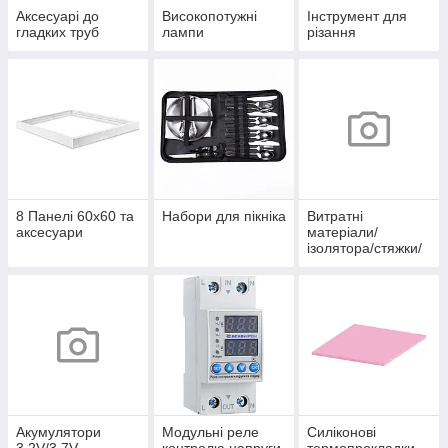
Аксесуарі до
Високопотужні
Інструмент для
гладких труб
лампи
різання
8 Панелі 60х60 та
Набори для пікніка
Витратні
аксесуари
матеріали/
ізолятора/стяжки/
скоби/хомути/
термоусадка/
клеми/
наконечники/
органайзери
Акумулятори
Модульні реле
Силіконові