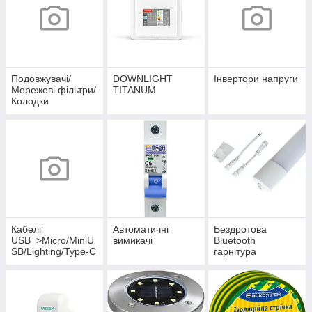
Подовжувачі/
DOWNLIGHT
Інвертори напруги
Мережеві фільтри/
TITANUM
Колодки
Кабелі
Автоматичні
Бездротова
USB=>Micro/MiniU
вимикачі
Bluetooth
SB/Lighting/Type-C
гарнітура
БРЕНД