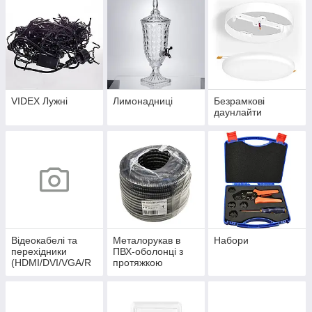
VIDEX Лужні
Лимонадниці
Безрамкові
даунлайти
Відеокабелі та
Металорукав в
Набори
перехідники
ПВХ-оболонці з
(HDMI/DVI/VGA/R
протяжкою
CA/Display Port)