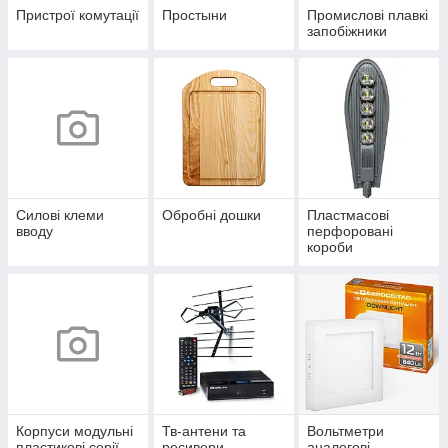
Пристрої комутації
Простыни
Промислові плавкі
запобіжники
Силові клеми
Обробні дошки
Пластмасові
вводу
перфоровані
короби
Корпуси модульні
Тв-антени та
Вольтметри
пластикові серії
ресивери
аналогові