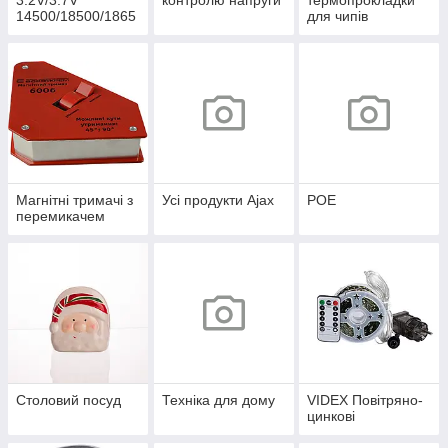
3.2V/3.7V
контролю напруги
термопрокладки
14500/18500/1865
для чипів
0/21700/26650/327
00
Магнітні тримачі з
Усі продукти Ajax
POE
перемикачем
Столовий посуд
Техніка для дому
VIDEX Повітряно-
цинкові