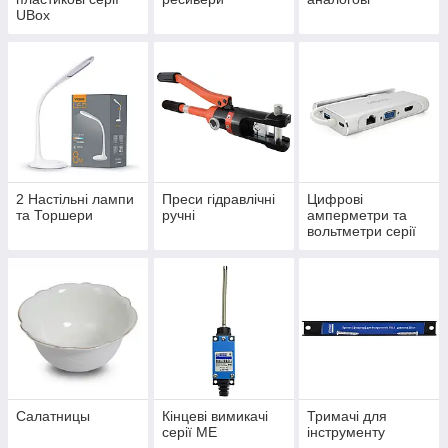
UBox
2 Настільні лампи
Преси гідравлічні
Цифрові
та Торшери
ручні
амперметри та
вольтметри серії
ЦА(В)
Салатницы
Кінцеві вимикачі
Тримачі для
серії МЕ
інструменту