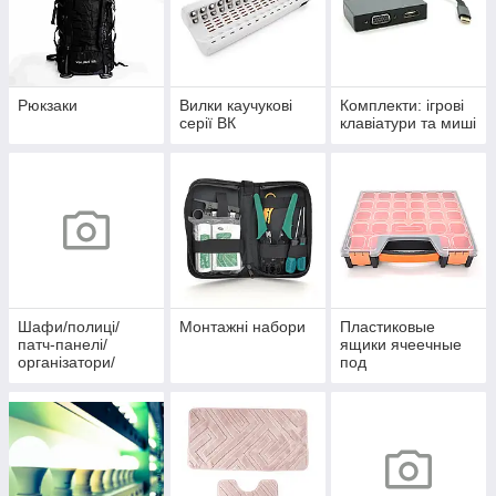
Рюкзаки
Вилки каучукові
Комплекти: ігрові
серії ВК
клавіатури та миші
Шафи/полиці/
Монтажні набори
Пластиковые
патч-панелі/
ящики ячеечные
організатори/
под
вентилятори
радиолдетали/
рыбалку