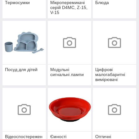
Термосумки
Мікроперемикачі
Блюда
серій D4MC, Z-15,
V-15
Посуд для дітей
Модульні
Цифрові
сигнальні лампи
малогабаритні
вимірювачі
Відеоспостережен
Ємності
Оптичні