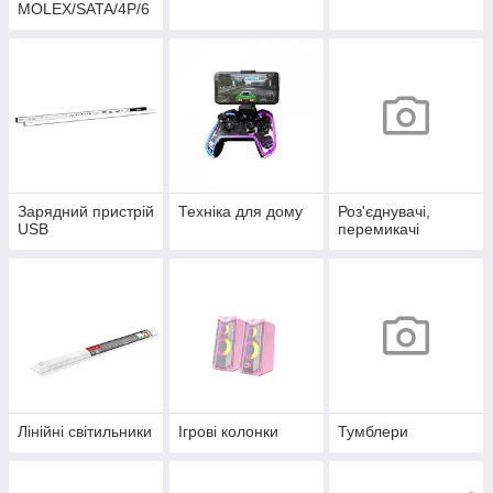
MOLEX/SATA/4P/6
P/4+4P
Зарядний пристрій
Техніка для дому
Роз'єднувачі,
USB
перемикачі
Лінійні світильники
Ігрові колонки
Тумблери