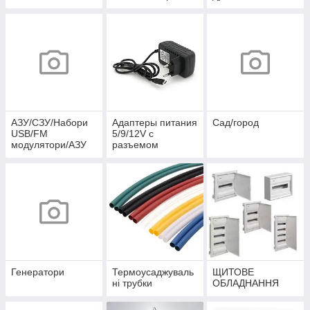
АЗУ/СЗУ/Набори
Адаптеры питания
Сад/город
USB/FM
5/9/12V c
модулятори/АЗУ
разъемом
розгалужувачі
microUSB
Генератори
Термоусаджуваль
ЩИТОВЕ
ні трубки
ОБЛАДНАННЯ