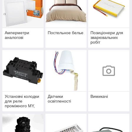
Амперметри
Постельное белье
Позиціонери для
аналогові
зварювальних
робіт
Установчі колодки
Датчики
Вимикачі
для реле
освітленості
проміжного MY,
MK, LY