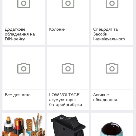
Додаткове
Колонки
Спецодяг та
обладнання на
Засоби
DIN-рейку
Індивідуального
захисту
Все для авто
LOW VOLTAGE
Активне
акумуляторні
обладнання
батарейні збірки
12,8-51,2V