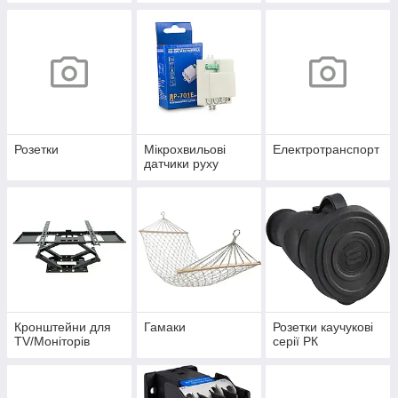
Розетки
Мікрохвильові
Електротранспорт
датчики руху
Кронштейни для
Гамаки
Розетки каучукові
TV/Моніторів
серії РК