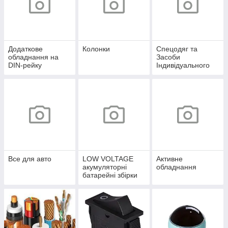
Додаткове
Колонки
Спецодяг та
обладнання на
Засоби
DIN-рейку
Індивідуального
захисту
Все для авто
LOW VOLTAGE
Активне
акумуляторні
обладнання
батарейні збірки
12,8-51,2V