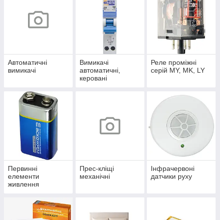
Автоматичні
Вимикачі
Реле проміжні
вимикачі
автоматичні,
серій MY, MK, LY
керовані
диференційним
струмом
Первинні
Прес-кліщі
Інфрачервоні
елементи
механічні
датчики руху
живлення