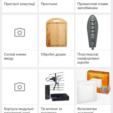
Пристрої комутації
Простыни
Промислові плавкі
запобіжники
Силові клеми
Обробні дошки
Пластмасові
вводу
перфоровані
короби
Корпуси модульні
Тв-антени та
Вольтметри
пластикові серії
ресивери
аналогові