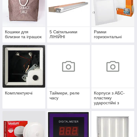
Кошики для
5 Світильники
Рамки
білизни та іграшок
ЛІНІЙНІ
горизонтальні
Комплектуючі
Таймери, реле
Корпуси з АБС-
часу
пластику
ударостійкі з
монтажною
панеллю серії
UBox