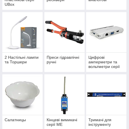
UBox
2 Настільні лампи
Преси гідравлічні
Цифрові
та Торшери
ручні
амперметри та
вольтметри серії
ЦА(В)
Салатницы
Кінцеві вимикачі
Тримачі для
серії МЕ
інструменту