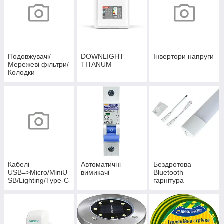
Подовжувачі/
DOWNLIGHT
Інвертори напруги
Мережеві фільтри/
TITANUM
Колодки
Кабелі
Автоматичні
Бездротова
USB=>Micro/MiniU
вимикачі
Bluetooth
SB/Lighting/Type-C
гарнітура
БРЕНД