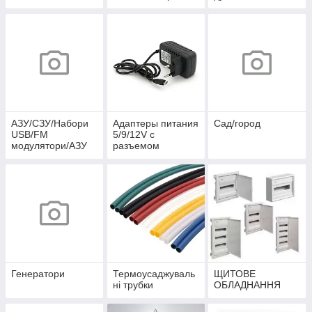
АЗУ/СЗУ/Набори
Адаптеры питания
Сад/город
USB/FM
5/9/12V c
модулятори/АЗУ
разъемом
розгалужувачі
microUSB
Генератори
Термоусаджуваль
ЩИТОВЕ
ні трубки
ОБЛАДНАННЯ