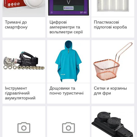
Тримачі до
Цифрові
Пластмасові
смартфону
амперметри та
підлогові короба
вольтметри серії
ЦА(В)- LB
Інструмент
Дощовики та
Сетки и корзины
гідравлічний
пончо туристичні
для фри
акумуляторний