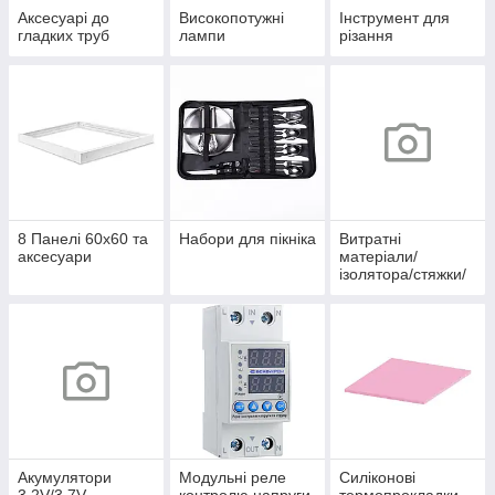
Аксесуарі до
Високопотужні
Інструмент для
гладких труб
лампи
різання
8 Панелі 60х60 та
Набори для пікніка
Витратні
аксесуари
матеріали/
ізолятора/стяжки/
скоби/хомути/
термоусадка/
клеми/
наконечники/
органайзери
Акумулятори
Модульні реле
Силіконові