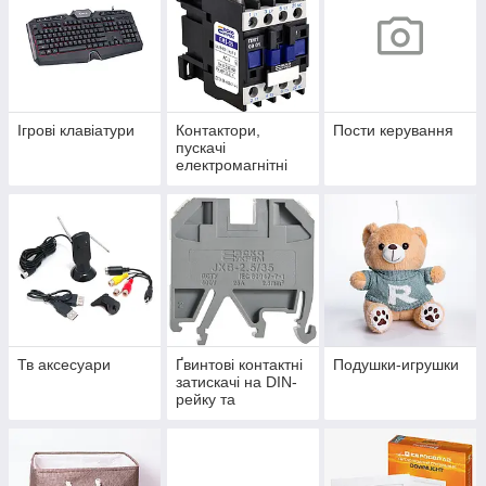
Ігрові клавіатури
Контактори,
Пости керування
пускачі
електромагнітні
Тв аксесуари
Ґвинтові контактні
Подушки-игрушки
затискачі на DIN-
рейку та
аксесуари