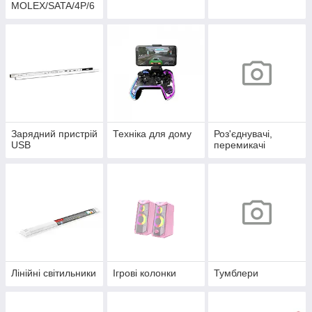
MOLEX/SATA/4P/6
P/4+4P
Зарядний пристрій
Техніка для дому
Роз'єднувачі,
USB
перемикачі
Лінійні світильники
Ігрові колонки
Тумблери