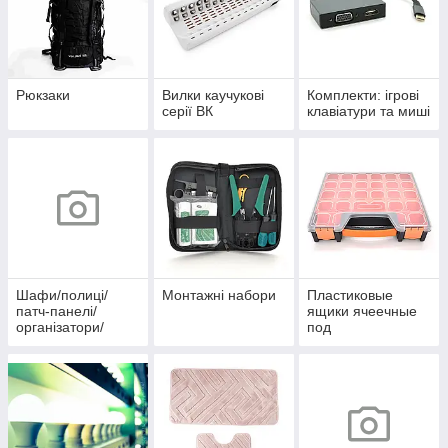
Рюкзаки
Вилки каучукові
Комплекти: ігрові
серії ВК
клавіатури та миші
Шафи/полиці/
Монтажні набори
Пластиковые
патч-панелі/
ящики ячеечные
організатори/
под
вентилятори
радиолдетали/
рыбалку