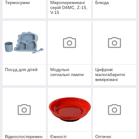
Термосумки
Мікроперемикачі
Блюда
серій D4MC, Z-15,
V-15
Посуд для дітей
Модульні
Цифрові
сигнальні лампи
малогабаритні
вимірювачі
Відеоспостережен
Ємності
Оптичні