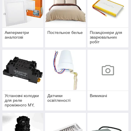
Амперметри
Постельное белье
Позиціонери для
аналогові
зварювальних
робіт
Установчі колодки
Датчики
Вимикачі
для реле
освітленості
проміжного MY,
MK, LY