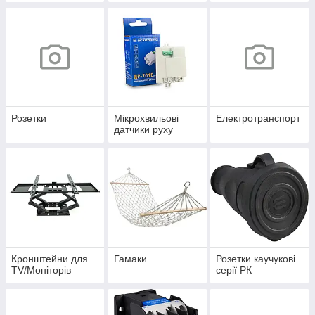
Розетки
Мікрохвильові
Електротранспорт
датчики руху
Кронштейни для
Гамаки
Розетки каучукові
TV/Моніторів
серії РК