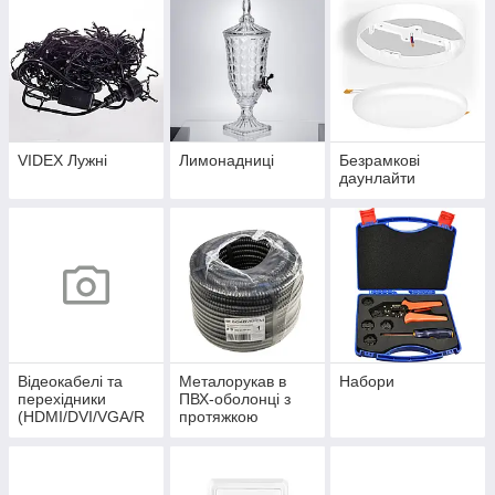
VIDEX Лужні
Лимонадниці
Безрамкові
даунлайти
Відеокабелі та
Металорукав в
Набори
перехідники
ПВХ-оболонці з
(HDMI/DVI/VGA/R
протяжкою
CA/Display Port)