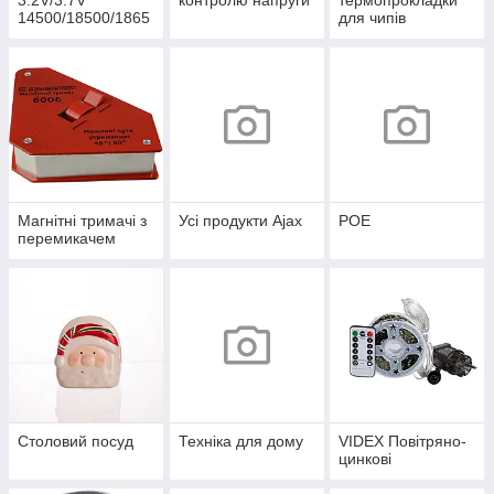
3.2V/3.7V
контролю напруги
термопрокладки
14500/18500/1865
для чипів
0/21700/26650/327
00
Магнітні тримачі з
Усі продукти Ajax
POE
перемикачем
Столовий посуд
Техніка для дому
VIDEX Повітряно-
цинкові