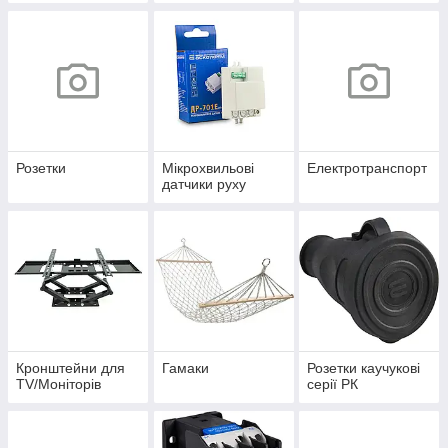
Розетки
Мікрохвильові
Електротранспорт
датчики руху
Кронштейни для
Гамаки
Розетки каучукові
TV/Моніторів
серії РК