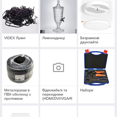
VIDEX Лужні
Лимонадниці
Безрамкові
даунлайти
Металорукав в
Відеокабелі та
Набори
ПВХ-оболонці з
перехідники
протяжкою
(HDMI/DVI/VGA/R
CA/Display Port)