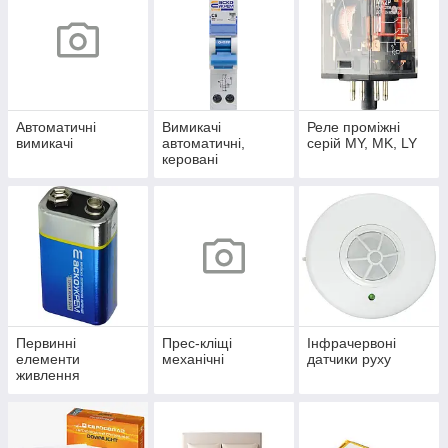
Автоматичні
Вимикачі
Реле проміжні
вимикачі
автоматичні,
серій MY, MK, LY
керовані
диференційним
струмом
Первинні
Прес-кліщі
Інфрачервоні
елементи
механічні
датчики руху
живлення