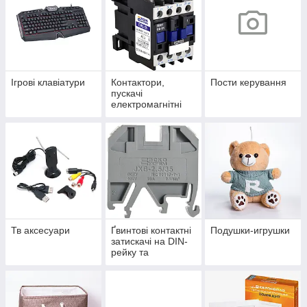
Ігрові клавіатури
Контактори,
Пости керування
пускачі
електромагнітні
Тв аксесуари
Ґвинтові контактні
Подушки-игрушки
затискачі на DIN-
рейку та
аксесуари