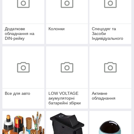
Додаткове
Колонки
Спецодяг та
обладнання на
Засоби
DIN-рейку
Індивідуального
захисту
Все для авто
LOW VOLTAGE
Активне
акумуляторні
обладнання
батарейні збірки
12,8-51,2V