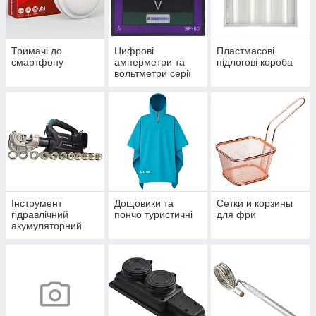
Тримачі до
Цифрові
Пластмасові
смартфону
амперметри та
підлогові короба
вольтметри серії
ЦА(В)- LB
Інструмент
Дощовики та
Сетки и корзины
гідравлічний
пончо туристичні
для фри
акумуляторний