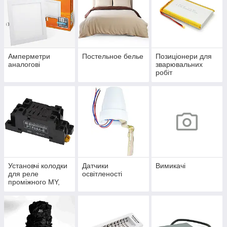
Амперметри
Постельное белье
Позиціонери для
аналогові
зварювальних
робіт
Установчі колодки
Датчики
Вимикачі
для реле
освітленості
проміжного MY,
MK, LY