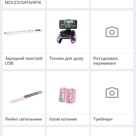
MOLEX/SATA/4P/6
P/4+4P
Зарядний пристрій
Техніка для дому
Роз'єднувачі,
USB
перемикачі
Лінійні світильники
Ігрові колонки
Тумблери