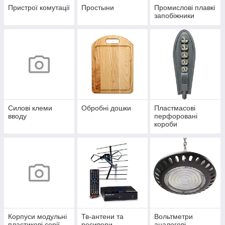
Пристрої комутації
Простыни
Промислові плавкі
запобіжники
Силові клеми
Обробні дошки
Пластмасові
вводу
перфоровані
короби
Корпуси модульні
Тв-антени та
Вольтметри
пластикові серії
ресивери
аналогові