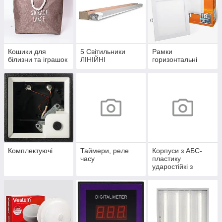
Кошики для
5 Світильники
Рамки
білизни та іграшок
ЛІНІЙНІ
горизонтальні
Комплектуючі
Таймери, реле
Корпуси з АБС-
часу
пластику
ударостійкі з
монтажною
панеллю серії
UBox