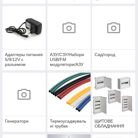
Адаптеры питания
АЗУ/СЗУ/Набори
Сад/город
5/9/12V c
USB/FM
разъемом
модулятори/АЗУ
microUSB
розгалужувачі
Генератори
Термоусаджуваль
ЩИТОВЕ
ні трубки
ОБЛАДНАННЯ