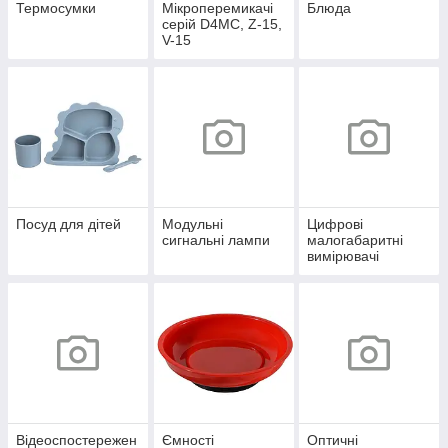
Термосумки
Мікроперемикачі
Блюда
серій D4MC, Z-15,
V-15
Посуд для дітей
Модульні
Цифрові
сигнальні лампи
малогабаритні
вимірювачі
Відеоспостережен
Ємності
Оптичні