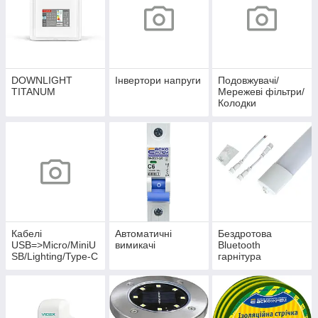
DOWNLIGHT
Інвертори напруги
Подовжувачі/
TITANUM
Мережеві фільтри/
Колодки
Кабелі
Автоматичні
Бездротова
USB=>Micro/MiniU
вимикачі
Bluetooth
SB/Lighting/Type-C
гарнітура
БРЕНД