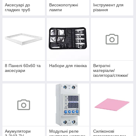
Аксесуарі до
Високопотужні
Інструмент для
гладких труб
лампи
різання
8 Панелі 60х60 та
Набори для пікніка
Витратні
аксесуари
матеріали/
ізолятора/стяжки/
скоби/хомути/
термоусадка/
клеми/
наконечники/
органайзери
Акумулятори
Модульні реле
Силіконові