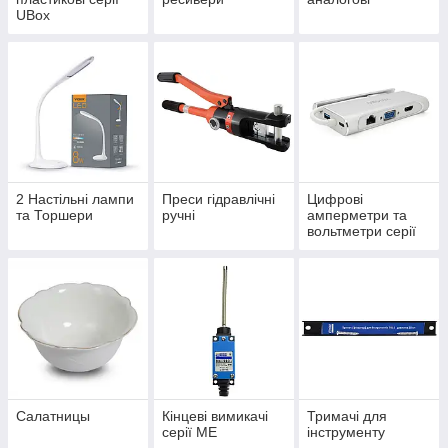
UBox
2 Настільні лампи
Преси гідравлічні
Цифрові
та Торшери
ручні
амперметри та
вольтметри серії
ЦА(В)
Салатницы
Кінцеві вимикачі
Тримачі для
серії МЕ
інструменту