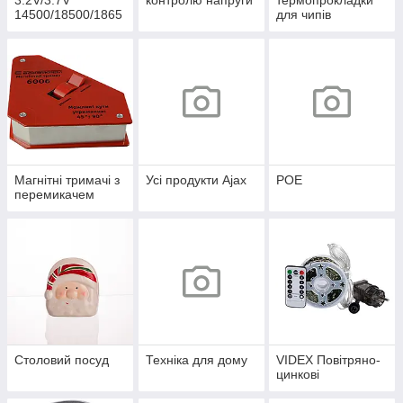
3.2V/3.7V
контролю напруги
термопрокладки
14500/18500/1865
для чипів
0/21700/26650/327
00
Магнітні тримачі з
Усі продукти Ajax
POE
перемикачем
Столовий посуд
Техніка для дому
VIDEX Повітряно-
цинкові