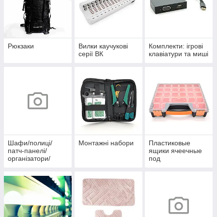
Рюкзаки
Вилки каучукові
Комплекти: ігрові
серії ВК
клавіатури та миші
Шафи/полиці/
Монтажні набори
Пластиковые
патч-панелі/
ящики ячеечные
організатори/
под
вентилятори
радиолдетали/
рыбалку