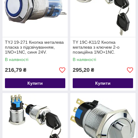
TYJ 19-271 Кнопка металева
TY 19C-K11/2 Кнопка
пласка з підсвічуванням,
металева з ключем 2-о
1NO+1NC, синя 24V.
позиційна 1NO+1NC.
В наявності
В наявності
216,79
295,20
₴
₴
Купити
Купити