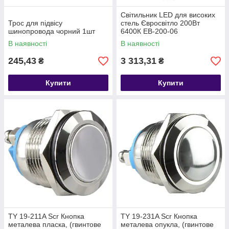
Світильник LED для високих
Трос для підвісу
стель Євросвітло 200Вт
шинопровода чорний 1шт
6400К EB-200-06
В наявності
В наявності
245,43
3 313,31
₴
₴
Купити
Купити
TY 19-211A Scr Кнопка
TY 19-231A Scr Кнопка
металева пласка, (гвинтове
металева опукла, (гвинтове