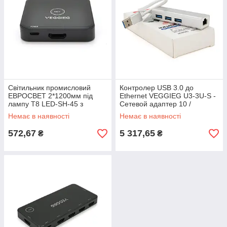
Світильник промисловий
Контролер USB 3.0 до
ЕВРОСВЕТ 2*1200мм під
Ethernet VEGGIEG U3-3U-S -
лампу Т8 LED-SH-45 з
Сетевой адаптер 10 /
пластиною IP65 LENS
100Mbps з проводом RTL-
Немає в наявності
Немає в наявності
8152B + FE2.2S + 3 порта
USB3.0,
572,67
5 317,65
₴
₴