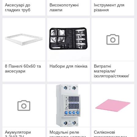
Аксесуарі до
Високопотужні
Інструмент для
гладких труб
лампи
різання
8 Панелі 60х60 та
Набори для пікніка
Витратні
аксесуари
матеріали/
ізолятора/стяжки/
скоби/хомути/
термоусадка/
клеми/
наконечники/
органайзери
Акумулятори
Модульні реле
Силіконові