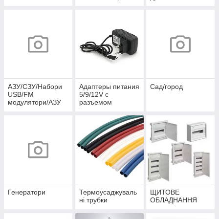
АЗУ/СЗУ/Набори
Адаптеры питания
Сад/город
USB/FM
5/9/12V c
модулятори/АЗУ
разъемом
розгалужувачі
microUSB
Генератори
Термоусаджуваль
ЩИТОВЕ
ні трубки
ОБЛАДНАННЯ