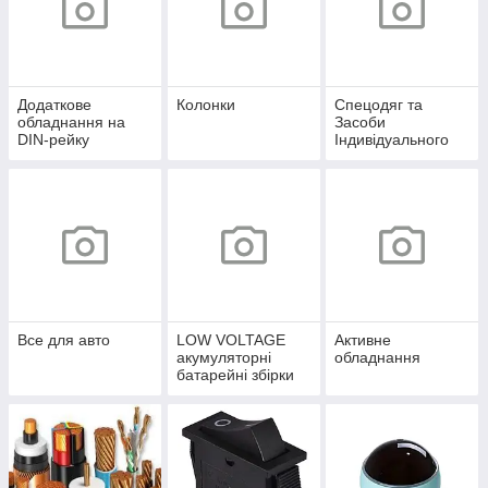
Додаткове
Колонки
Спецодяг та
обладнання на
Засоби
DIN-рейку
Індивідуального
захисту
Все для авто
LOW VOLTAGE
Активне
акумуляторні
обладнання
батарейні збірки
12,8-51,2V