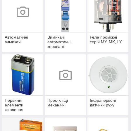
Автоматичні
Вимикачі
Реле проміжні
вимикачі
автоматичні,
серій MY, MK, LY
керовані
диференційним
струмом
Первинні
Прес-кліщі
Інфрачервоні
елементи
механічні
датчики руху
живлення