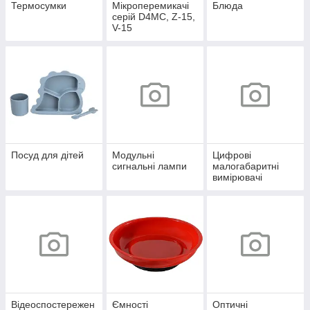
Термосумки
Мікроперемикачі
Блюда
серій D4MC, Z-15,
V-15
Посуд для дітей
Модульні
Цифрові
сигнальні лампи
малогабаритні
вимірювачі
Відеоспостережен
Ємності
Оптичні