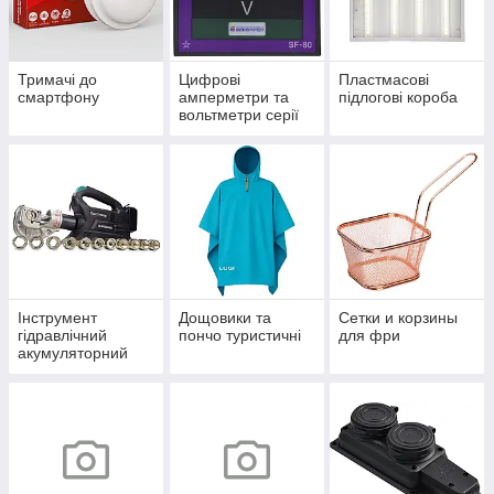
Тримачі до
Цифрові
Пластмасові
смартфону
амперметри та
підлогові короба
вольтметри серії
ЦА(В)- LB
Інструмент
Дощовики та
Сетки и корзины
гідравлічний
пончо туристичні
для фри
акумуляторний