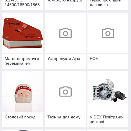
3.2V/3.7V
контролю напруги
термопрокладки
14500/18500/1865
для чипів
0/21700/26650/327
00
Магнітні тримачі з
Усі продукти Ajax
POE
перемикачем
Столовий посуд
Техніка для дому
VIDEX Повітряно-
цинкові