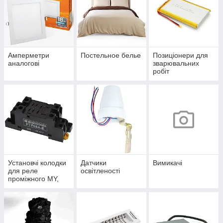
Амперметри
Постельное белье
Позиціонери для
аналогові
зварювальних
робіт
Установчі колодки
Датчики
Вимикачі
для реле
освітленості
проміжного MY,
MK, LY