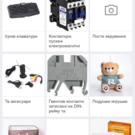
Ігрові клавіатури
Контактори,
Пости керування
пускачі
електромагнітні
Тв аксесуари
Ґвинтові контактні
Подушки-игрушки
затискачі на DIN-
рейку та
аксесуари