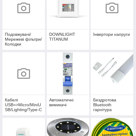
Подовжувачі/
DOWNLIGHT
Інвертори напруги
Мережеві фільтри/
TITANUM
Колодки
Кабелі
Автоматичні
Бездротова
USB=>Micro/MiniU
вимикачі
Bluetooth
SB/Lighting/Type-C
гарнітура
БРЕНД