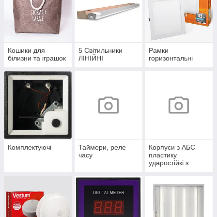
Кошики для
5 Світильники
Рамки
білизни та іграшок
ЛІНІЙНІ
горизонтальні
Комплектуючі
Таймери, реле
Корпуси з АБС-
часу
пластику
ударостійкі з
монтажною
панеллю серії
UBox