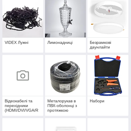
VIDEX Лужні
Лимонадниці
Безрамкові
даунлайти
Відеокабелі та
Металорукав в
Набори
перехідники
ПВХ-оболонці з
(HDMI/DVI/VGA/R
протяжкою
CA/Display Port)