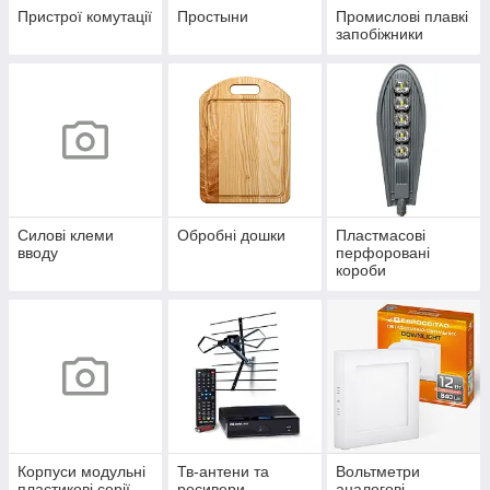
Пристрої комутації
Простыни
Промислові плавкі
запобіжники
Силові клеми
Обробні дошки
Пластмасові
вводу
перфоровані
короби
Корпуси модульні
Тв-антени та
Вольтметри
пластикові серії
ресивери
аналогові