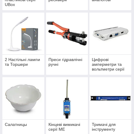
UBox
2 Настільні лампи
Преси гідравлічні
Цифрові
та Торшери
ручні
амперметри та
вольтметри серії
ЦА(В)
Салатницы
Кінцеві вимикачі
Тримачі для
серії МЕ
інструменту