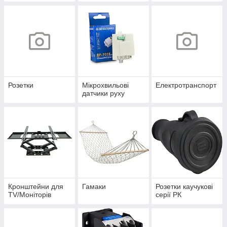
Розетки
Мікрохвильові
Електротранспорт
датчики руху
Кронштейни для
Гамаки
Розетки каучукові
TV/Моніторів
серії РК