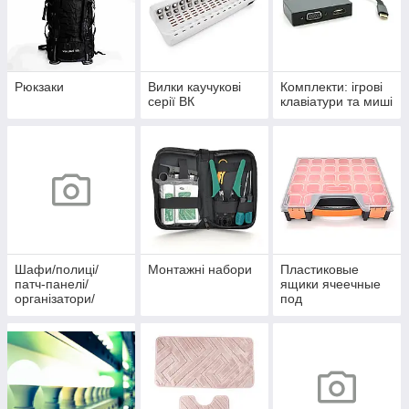
Рюкзаки
Вилки каучукові
Комплекти: ігрові
серії ВК
клавіатури та миші
Шафи/полиці/
Монтажні набори
Пластиковые
патч-панелі/
ящики ячеечные
організатори/
под
вентилятори
радиолдетали/
рыбалку