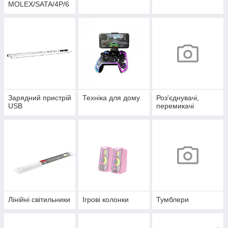
MOLEX/SATA/4P/6
P/4+4P
Зарядний пристрій
Техніка для дому
Роз'єднувачі,
USB
перемикачі
Лінійні світильники
Ігрові колонки
Тумблери