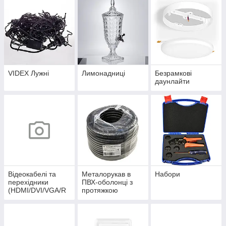
VIDEX Лужні
Лимонадниці
Безрамкові
даунлайти
Відеокабелі та
Металорукав в
Набори
перехідники
ПВХ-оболонці з
(HDMI/DVI/VGA/R
протяжкою
CA/Display Port)