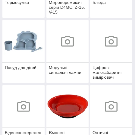
Термосумки
Мікроперемикачі
Блюда
серій D4MC, Z-15,
V-15
Посуд для дітей
Модульні
Цифрові
сигнальні лампи
малогабаритні
вимірювачі
Відеоспостережен
Ємності
Оптичні