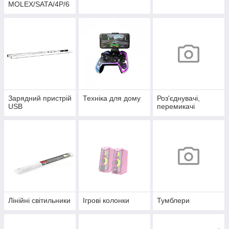
MOLEX/SATA/4P/6
P/4+4P
Зарядний пристрій
Техніка для дому
Роз'єднувачі,
USB
перемикачі
Лінійні світильники
Ігрові колонки
Тумблери