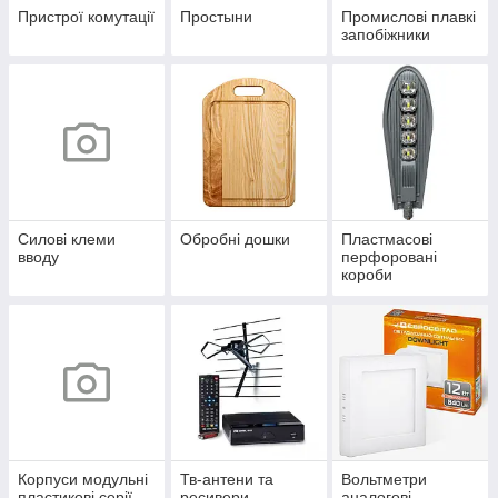
Пристрої комутації
Простыни
Промислові плавкі
запобіжники
Силові клеми
Обробні дошки
Пластмасові
вводу
перфоровані
короби
Корпуси модульні
Тв-антени та
Вольтметри
пластикові серії
ресивери
аналогові