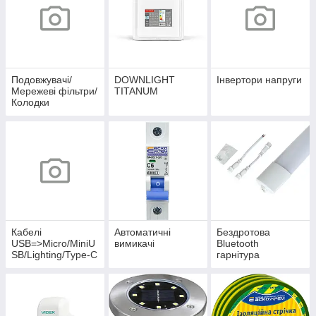
Подовжувачі/
DOWNLIGHT
Інвертори напруги
Мережеві фільтри/
TITANUM
Колодки
Кабелі
Автоматичні
Бездротова
USB=>Micro/MiniU
вимикачі
Bluetooth
SB/Lighting/Type-C
гарнітура
БРЕНД