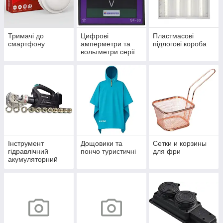
Тримачі до
Цифрові
Пластмасові
смартфону
амперметри та
підлогові короба
вольтметри серії
ЦА(В)- LB
Інструмент
Дощовики та
Сетки и корзины
гідравлічний
пончо туристичні
для фри
акумуляторний