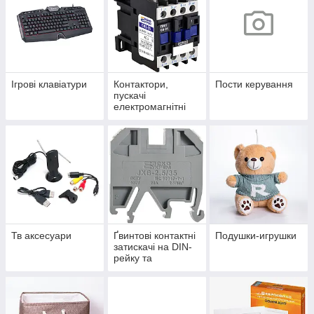
Ігрові клавіатури
Контактори,
Пости керування
пускачі
електромагнітні
Тв аксесуари
Ґвинтові контактні
Подушки-игрушки
затискачі на DIN-
рейку та
аксесуари