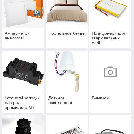
Амперметри
Постельное белье
Позиціонери для
аналогові
зварювальних
робіт
Установчі колодки
Датчики
Вимикачі
для реле
освітленості
проміжного MY,
MK, LY