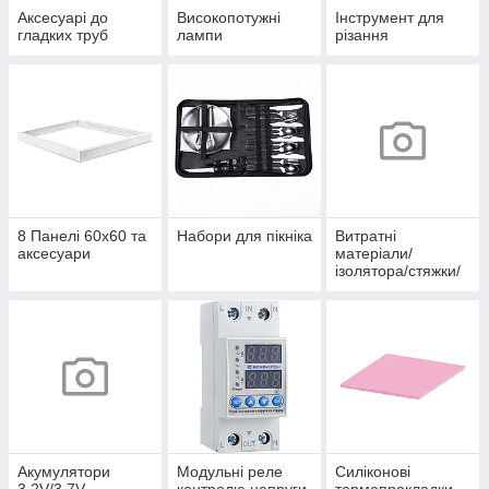
Аксесуарі до
Високопотужні
Інструмент для
гладких труб
лампи
різання
8 Панелі 60х60 та
Набори для пікніка
Витратні
аксесуари
матеріали/
ізолятора/стяжки/
скоби/хомути/
термоусадка/
клеми/
наконечники/
органайзери
Акумулятори
Модульні реле
Силіконові