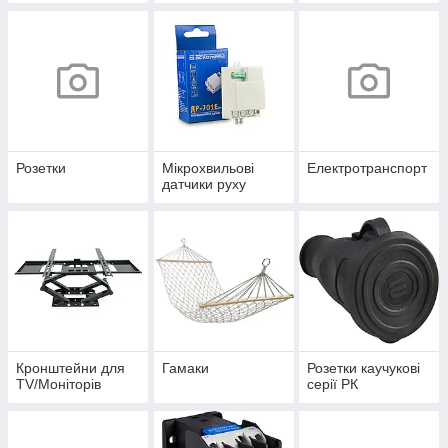
Розетки
Мікрохвильові
Електротранспорт
датчики руху
Кронштейни для
Гамаки
Розетки каучукові
TV/Моніторів
серії РК