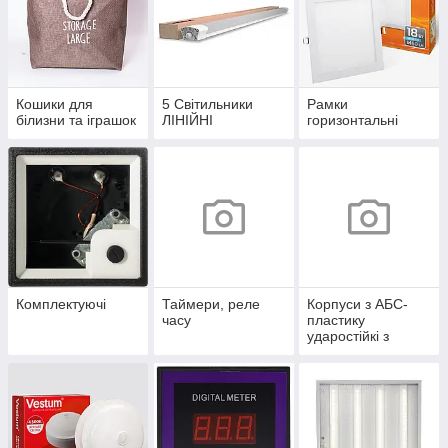
Кошики для
5 Світильники
Рамки
білизни та іграшок
ЛІНІЙНІ
горизонтальні
Комплектуючі
Таймери, реле
Корпуси з АБС-
часу
пластику
ударостійкі з
монтажною
панеллю серії
UBox