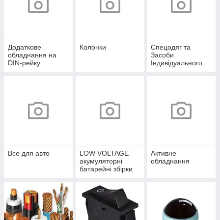
Додаткове
Колонки
Спецодяг та
обладнання на
Засоби
DIN-рейку
Індивідуального
захисту
Все для авто
LOW VOLTAGE
Активне
акумуляторні
обладнання
батарейні збірки
12,8-51,2V