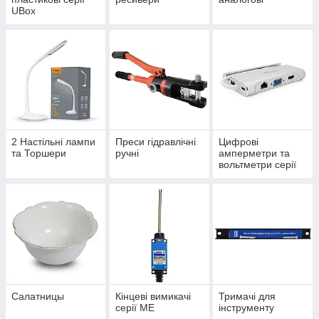
UBox
2 Настільні лампи
Преси гідравлічні
Цифрові
та Торшери
ручні
амперметри та
вольтметри серії
ЦА(В)
Салатницы
Кінцеві вимикачі
Тримачі для
серії МЕ
інструменту