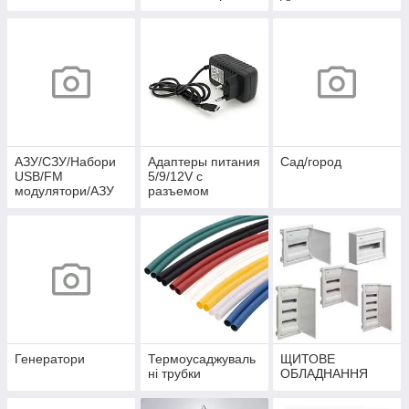
АЗУ/СЗУ/Набори
Адаптеры питания
Сад/город
USB/FM
5/9/12V c
модулятори/АЗУ
разъемом
розгалужувачі
microUSB
Генератори
Термоусаджуваль
ЩИТОВЕ
ні трубки
ОБЛАДНАННЯ