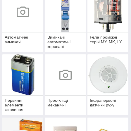
Автоматичні
Вимикачі
Реле проміжні
вимикачі
автоматичні,
серій MY, MK, LY
керовані
диференційним
струмом
Первинні
Прес-кліщі
Інфрачервоні
елементи
механічні
датчики руху
живлення