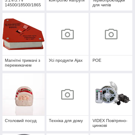
3.2V/3.7V
контролю напруги
термопрокладки
14500/18500/1865
для чипів
0/21700/26650/327
00
Магнітні тримачі з
Усі продукти Ajax
POE
перемикачем
Столовий посуд
Техніка для дому
VIDEX Повітряно-
цинкові