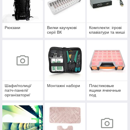
Рюкзаки
Вилки каучукові
Комплекти: ігрові
серії ВК
клавіатури та миші
Шафи/полиці/
Монтажні набори
Пластиковые
патч-панелі/
ящики ячеечные
організатори/
под
вентилятори
радиолдетали/
рыбалку