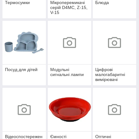
Термосумки
Мікроперемикачі
Блюда
серій D4MC, Z-15,
V-15
Посуд для дітей
Модульні
Цифрові
сигнальні лампи
малогабаритні
вимірювачі
Відеоспостережен
Ємності
Оптичні