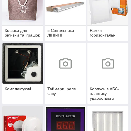
Кошики для
5 Світильники
Рамки
білизни та іграшок
ЛІНІЙНІ
горизонтальні
Комплектуючі
Таймери, реле
Корпуси з АБС-
часу
пластику
ударостійкі з
монтажною
панеллю серії
UBox