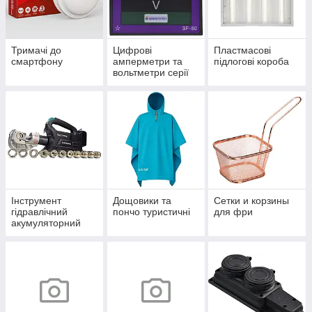
Тримачі до
Цифрові
Пластмасові
смартфону
амперметри та
підлогові короба
вольтметри серії
ЦА(В)- LB
Інструмент
Дощовики та
Сетки и корзины
гідравлічний
пончо туристичні
для фри
акумуляторний