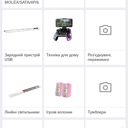
MOLEX/SATA/4P/6
P/4+4P
Зарядний пристрій
Техніка для дому
Роз'єднувачі,
USB
перемикачі
Лінійні світильники
Ігрові колонки
Тумблери