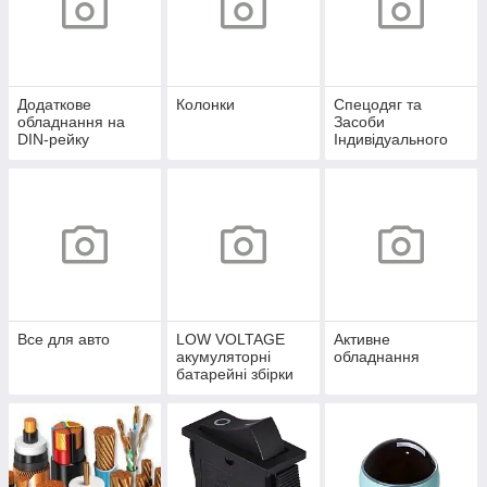
Додаткове
Колонки
Спецодяг та
обладнання на
Засоби
DIN-рейку
Індивідуального
захисту
Все для авто
LOW VOLTAGE
Активне
акумуляторні
обладнання
батарейні збірки
12,8-51,2V