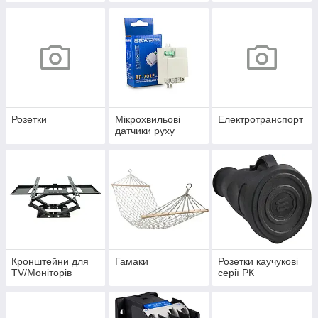
Розетки
Мікрохвильові
Електротранспорт
датчики руху
Кронштейни для
Гамаки
Розетки каучукові
TV/Моніторів
серії РК