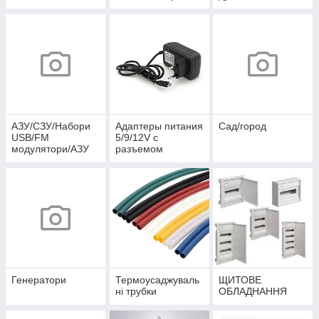
АЗУ/СЗУ/Набори
Адаптеры питания
Сад/город
USB/FM
5/9/12V c
модулятори/АЗУ
разъемом
розгалужувачі
microUSB
Генератори
Термоусаджуваль
ЩИТОВЕ
ні трубки
ОБЛАДНАННЯ