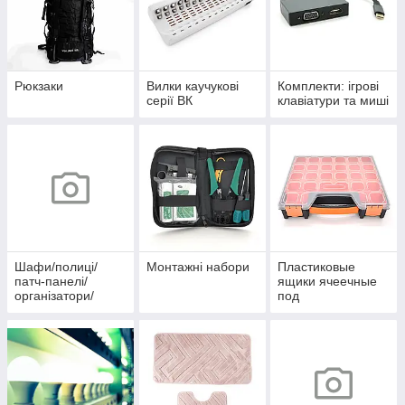
Рюкзаки
Вилки каучукові
Комплекти: ігрові
серії ВК
клавіатури та миші
Шафи/полиці/
Монтажні набори
Пластиковые
патч-панелі/
ящики ячеечные
організатори/
под
вентилятори
радиолдетали/
рыбалку