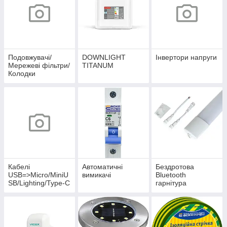
Подовжувачі/
DOWNLIGHT
Інвертори напруги
Мережеві фільтри/
TITANUM
Колодки
Кабелі
Автоматичні
Бездротова
USB=>Micro/MiniU
вимикачі
Bluetooth
SB/Lighting/Type-C
гарнітура
БРЕНД