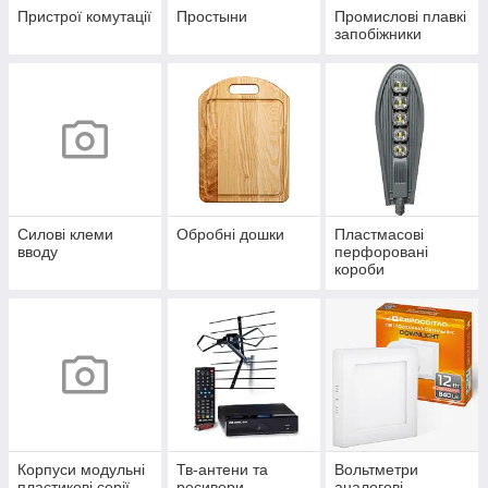
Пристрої комутації
Простыни
Промислові плавкі
запобіжники
Силові клеми
Обробні дошки
Пластмасові
вводу
перфоровані
короби
Корпуси модульні
Тв-антени та
Вольтметри
пластикові серії
ресивери
аналогові