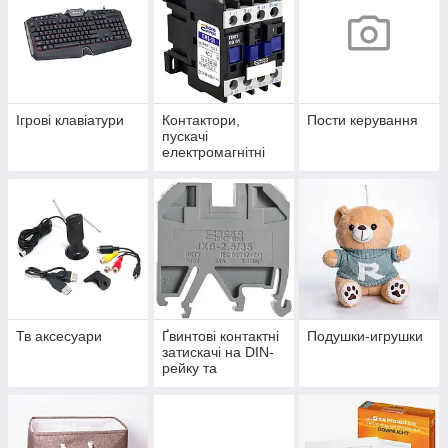
Ігрові клавіатури
Контактори,
Пости керування
пускачі
електромагнітні
Тв аксесуари
Ґвинтові контактні
Подушки-игрушки
затискачі на DIN-
рейку та
аксесуари