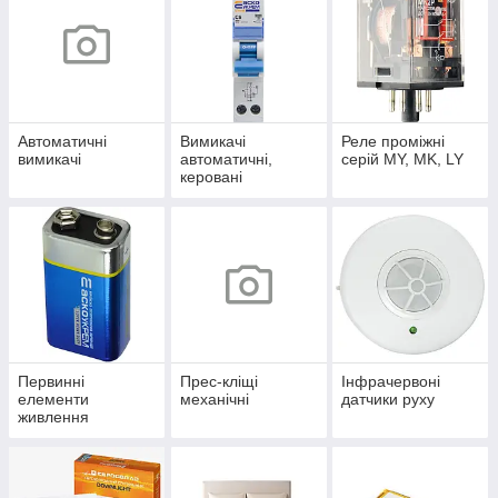
Автоматичні
Вимикачі
Реле проміжні
вимикачі
автоматичні,
серій MY, MK, LY
керовані
диференційним
струмом
Первинні
Прес-кліщі
Інфрачервоні
елементи
механічні
датчики руху
живлення