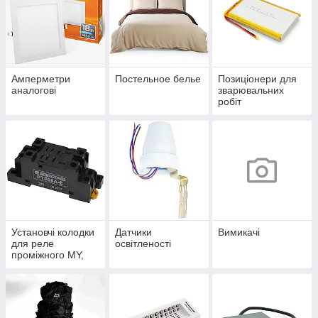
Амперметри
Постельное белье
Позиціонери для
аналогові
зварювальних
робіт
Установчі колодки
Датчики
Вимикачі
для реле
освітленості
проміжного MY,
MK, LY