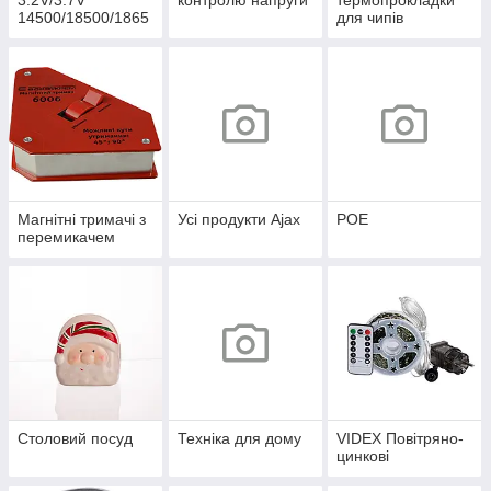
3.2V/3.7V
контролю напруги
термопрокладки
14500/18500/1865
для чипів
0/21700/26650/327
00
Магнітні тримачі з
Усі продукти Ajax
POE
перемикачем
Столовий посуд
Техніка для дому
VIDEX Повітряно-
цинкові