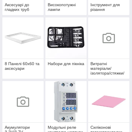
Аксесуарі до
Високопотужні
Інструмент для
гладких труб
лампи
різання
8 Панелі 60х60 та
Набори для пікніка
Витратні
аксесуари
матеріали/
ізолятора/стяжки/
скоби/хомути/
термоусадка/
клеми/
наконечники/
органайзери
Акумулятори
Модульні реле
Силіконові