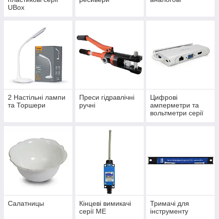
UBox
2 Настільні лампи
Преси гідравлічні
Цифрові
та Торшери
ручні
амперметри та
вольтметри серії
ЦА(В)
Салатницы
Кінцеві вимикачі
Тримачі для
серії МЕ
інструменту