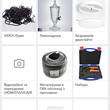
VIDEX Лужні
Лимонадниці
Безрамкові
даунлайти
Відеокабелі та
Металорукав в
Набори
перехідники
ПВХ-оболонці з
(HDMI/DVI/VGA/R
протяжкою
CA/Display Port)