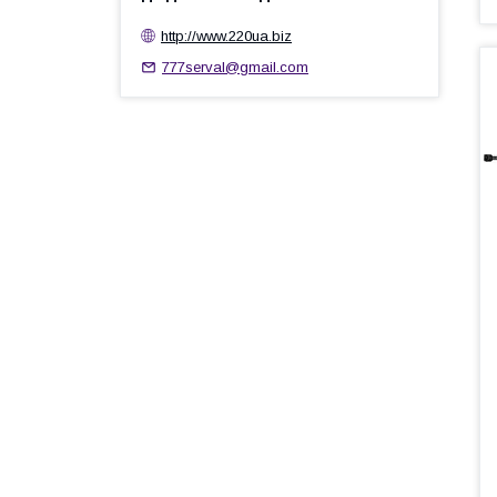
http://www.220ua.biz
777serval@gmail.com