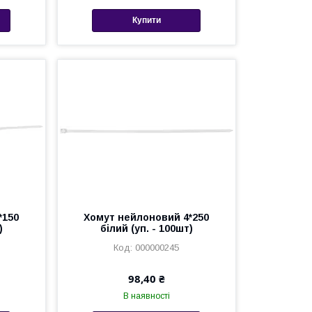
Купити
*150
Хомут нейлоновий 4*250
)
білий (уп. - 100шт)
000000245
98,40 ₴
В наявності