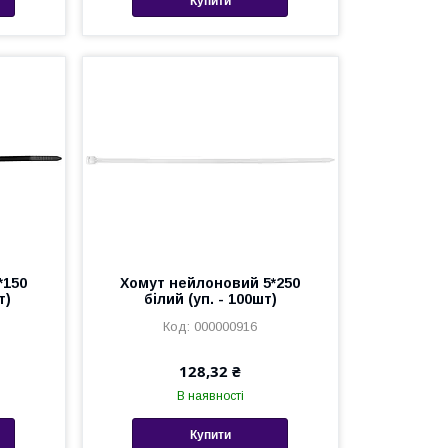
Купити
*150
Хомут нейлоновий 5*250
т)
білий (уп. - 100шт)
000000916
128,32 ₴
В наявності
Купити