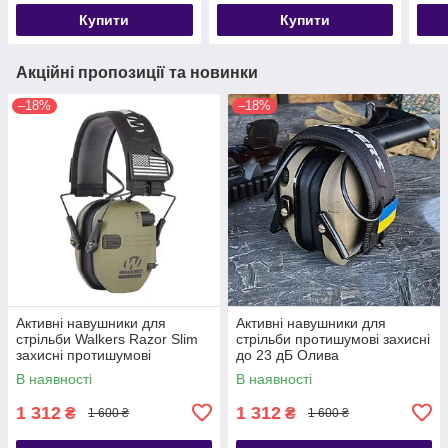
Купити
Купити
Акційні пропозиції та новинки
–18%
–18%
Активні навушники для
Активні навушники для
стрільби Walkers Razor Slim
стрільби протишумові захисні
захисні протишумові
до 23 дБ Олива
В наявності
В наявності
1 312
1 312
₴
₴
1 600 ₴
1 600 ₴