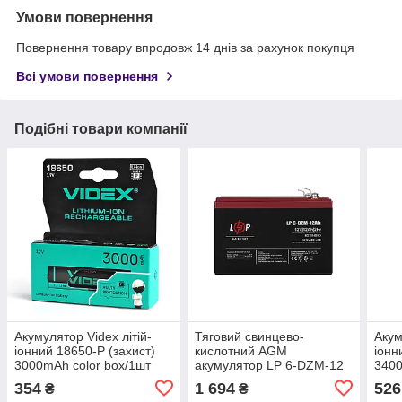
Умови повернення
Повернення товару впродовж 14 днів за рахунок покупця
Всі умови повернення
Подібні товари компанії
Акумулятор Videx літій-
Тяговий свинцево-
Акум
іонний 18650-P (захист)
кислотний AGM
іонн
3000mAh color box/1шт
акумулятор LP 6-DZM-12
3400
Ah
354
1 694
526
₴
₴