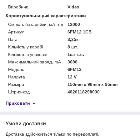
Виробник
Videx
Користувальницькі характеристики
Ємність батарейки, мА-год
12000
Артикул
6FM12 1CB
Вага
3,25кг
Кількість у коробі
8 шт.
Кількість в упаковці
1шт шт.
Максимальний заряд, mA
3600
Мoдель
6FM12
Напруга
12 V
Розміри
150mm х 98mm х 95mm
Штрих-код
4820118298030
Приховати
Умови доставки
Доставка здійснюється тільки по передоплаті.